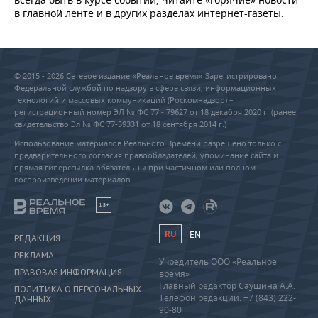
в главной ленте и в других разделах интернет-газеты.
© 2015 - 2026 Сетевое издание «Реальное время» Зарегистрировано
Федеральной службой по надзору в сфере связи, информационных
технологий и массовых коммуникаций (Роскомнадзор) –
регистрационный номер ЭЛ № ФС 77 - 79627 от 18 декабря 2020 г. (ранее
свидетельство Эл № ФС 77-59331 от 18 сентября 2014 г.)
Использование материалов Реального Времени разрешено только с
предварительного согласия правообладателей, упоминание сайта и
прямая гиперссылка обязательны при частичном или полном
воспроизведении материалов.
18+
RU
EN
РЕДАКЦИЯ
РЕКЛАМА
Учредитель ООО «Реальное
ПРАВОВАЯ ИНФОРМАЦИЯ
время»
Главный редактор Саушина А.А.
ПОЛИТИКА О ПЕРСОНАЛЬНЫХ
Телефон редакции: +7 (843) 222-
ДАННЫХ
90-80