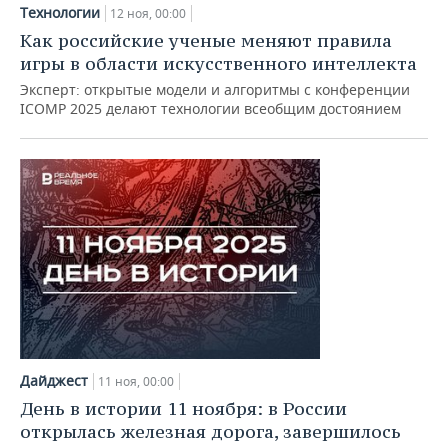
НЕФТЕХИМИЯ
Технологии
12 ноя, 00:00
РОЗНИЧНАЯ ТОРГОВЛЯ
НОВОСТИ ТЕХНОЛОГИЙ
МЕРОПРИЯТИЯ
Как российские ученые меняют правила
НЕФТЬ
игры в области искусственного интеллекта
ТРАНСПОРТ
IT
НОВОСТИ МЕРОПРИЯТИЙ
СПОРТ
Эксперт: открытые модели и алгоритмы с конференции
ОПК
ICOMP 2025 делают технологии всеобщим достоянием
УСЛУГИ
МЕДИА
ВЫЕЗДНАЯ РЕДАКЦИЯ
НОВОСТИ СПОРТА
ОБЩЕСТВО
ЭНЕРГЕТИКА
ТЕЛЕКОММУНИКАЦИИ
БИЗНЕС-БРАНЧИ
ФУТБОЛ
НОВОСТИ ОБЩЕСТВА
ФОТОГАЛЕРЕЯ
ONLINE-КОНФЕРЕНЦИИ
ХОККЕЙ
ВЛАСТЬ
СЮЖЕТЫ
ОТКРЫТАЯ ЛЕКЦИЯ
БАСКЕТБОЛ
ИНФРАСТРУКТУРА
СПРАВОЧНИК
ВОЛЕЙБОЛ
ИСТОРИЯ
СПИСОК ПЕРСОН
ПОЛНАЯ ВЕРСИЯ
КИБЕРСПОРТ
КУЛЬТУРА
СПИСОК КОМПАНИЙ
Дайджест
11 ноя, 00:00
ФИГУРНОЕ КАТАНИЕ
МЕДИЦИНА
День в истории 11 ноября: в России
открылась железная дорога, завершилось