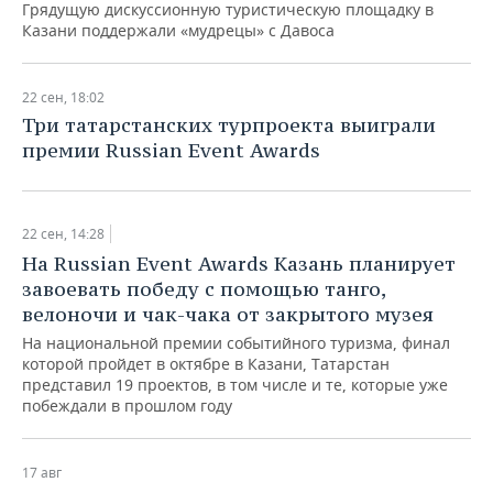
ВОДНЫЕ ВИДЫ СПОРТА
ОБРАЗОВАНИЕ
Грядущую дискуссионную туристическую площадку в
Казани поддержали «мудрецы» с Давоса
ХОККЕЙ С МЯЧОМ
ПРОИСШЕСТВИЯ
22 сен, 18:02
Три татарстанских турпроекта выиграли
премии Russian Event Awards
22 сен, 14:28
На Russian Event Awards Казань планирует
завоевать победу с помощью танго,
велоночи и чак-чака от закрытого музея
На национальной премии событийного туризма, финал
которой пройдет в октябре в Казани, Татарстан
представил 19 проектов, в том числе и те, которые уже
побеждали в прошлом году
17 авг