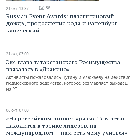
НЕФТЕХИМИЯ
58
21 окт, 13:37
РОЗНИЧНАЯ ТОРГОВЛЯ
НОВОСТИ ТЕХНОЛОГИЙ
МЕРОПРИЯТИЯ
Russian Event Awards: пластилиновый
НЕФТЬ
дождь, продолжение рода и Раненбург
ТРАНСПОРТ
IT
НОВОСТИ МЕРОПРИЯТИЙ
СПОРТ
купеческий
ОПК
УСЛУГИ
МЕДИА
ВЫЕЗДНАЯ РЕДАКЦИЯ
НОВОСТИ СПОРТА
ОБЩЕСТВО
ЭНЕРГЕТИКА
ТЕЛЕКОММУНИКАЦИИ
БИЗНЕС-БРАНЧИ
ФУТБОЛ
НОВОСТИ ОБЩЕСТВА
ФОТОГАЛЕРЕЯ
21 окт, 07:00
Экс-глава татарстанского Росимущества
ONLINE-КОНФЕРЕНЦИИ
ХОККЕЙ
ВЛАСТЬ
СЮЖЕТЫ
ввязалась в «Дракино»
Активисты пожаловались Путину и Улюкаеву на действия
ОТКРЫТАЯ ЛЕКЦИЯ
БАСКЕТБОЛ
ИНФРАСТРУКТУРА
СПРАВОЧНИК
подмосковного ведомства, которое возглавляет выходец
из РТ
ВОЛЕЙБОЛ
ИСТОРИЯ
СПИСОК ПЕРСОН
ПОЛНАЯ ВЕРСИЯ
06 окт, 07:00
КИБЕРСПОРТ
КУЛЬТУРА
СПИСОК КОМПАНИЙ
«На российском рынке туризма Татарстан
ФИГУРНОЕ КАТАНИЕ
МЕДИЦИНА
находится в тройке лидеров, на
международном — нам есть чему учиться»