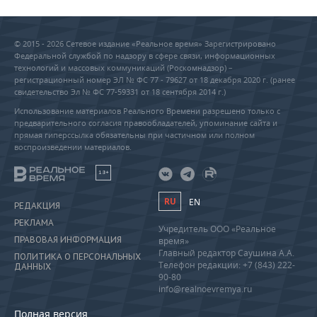
© 2015 - 2026 Сетевое издание «Реальное время» Зарегистрировано
Федеральной службой по надзору в сфере связи, информационных
технологий и массовых коммуникаций (Роскомнадзор) –
регистрационный номер ЭЛ № ФС 77 - 79627 от 18 декабря 2020 г. (ранее
свидетельство Эл № ФС 77-59331 от 18 сентября 2014 г.)
Использование материалов Реального Времени разрешено только с
предварительного согласия правообладателей, упоминание сайта и
прямая гиперссылка обязательны при частичном или полном
воспроизведении материалов.
18+
RU
EN
РЕДАКЦИЯ
РЕКЛАМА
Учредитель ООО «Реальное
ПРАВОВАЯ ИНФОРМАЦИЯ
время»
Главный редактор Саушина А.А.
ПОЛИТИКА О ПЕРСОНАЛЬНЫХ
Телефон редакции: +7 (843) 222-
ДАННЫХ
90-80
info@realnoevremya.ru
Полная версия