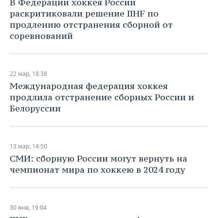
В Федерации хоккея России
НЕФТЕХИМИЯ
раскритиковали решение IIHF по
РОЗНИЧНАЯ ТОРГОВЛЯ
НОВОСТИ ТЕХНОЛОГИЙ
МЕРОПРИЯТИЯ
продлению отстранения сборной от
НЕФТЬ
соревнований
ТРАНСПОРТ
IT
НОВОСТИ МЕРОПРИЯТИЙ
СПОРТ
ОПК
УСЛУГИ
МЕДИА
ВЫЕЗДНАЯ РЕДАКЦИЯ
НОВОСТИ СПОРТА
ОБЩЕСТВО
ЭНЕРГЕТИКА
22 мар, 18:38
Международная федерация хоккея
ТЕЛЕКОММУНИКАЦИИ
БИЗНЕС-БРАНЧИ
ФУТБОЛ
НОВОСТИ ОБЩЕСТВА
ФОТОГАЛЕРЕЯ
продлила отстранение сборных России и
Белоруссии
ONLINE-КОНФЕРЕНЦИИ
ХОККЕЙ
ВЛАСТЬ
СЮЖЕТЫ
ОТКРЫТАЯ ЛЕКЦИЯ
БАСКЕТБОЛ
ИНФРАСТРУКТУРА
СПРАВОЧНИК
13 мар, 14:50
ВОЛЕЙБОЛ
ИСТОРИЯ
СПИСОК ПЕРСОН
ПОЛНАЯ ВЕРСИЯ
СМИ: сборную России могут вернуть на
чемпионат мира по хоккею в 2024 году
КИБЕРСПОРТ
КУЛЬТУРА
СПИСОК КОМПАНИЙ
ФИГУРНОЕ КАТАНИЕ
МЕДИЦИНА
30 янв, 19:04