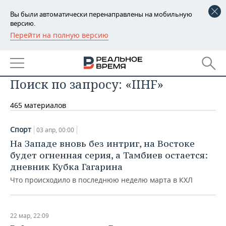
Вы были автоматически перенаправлены на мобильную
версию.
Перейти на полную версию
РЕГИОНЫ
БАШКОРТОСТАН
НОВОСТИ
Поиск по запросу: «IIHF»
ТАТАРСТАН
АНАЛИТИКА
465 материалов
УДМУРТИЯ
НОВОСТИ АНАЛИТИКИ
ЭКОНОМИКА
ДЕКЛАРАЦИИ О ДОХОДАХ
НОВОСТИ ЭКОНОМИКИ
ПРОМЫШЛЕННОСТЬ
Спорт
03 апр, 00:00
На Западе вновь без интриг, на Востоке
КОРОЛИ ГОСЗАКАЗА ПФО
ФИНАНСЫ
НОВОСТИ
НЕДВИЖИМОСТЬ
будет огненная серия, а Тамбиев остается:
ПРОМЫШЛЕННОСТИ
дневник Кубка Гагарина
ВУЗЫ ТАТАРСТАНА
БАНКИ
НОВОСТИ НЕДВИЖИМОСТИ
АВТО
Что происходило в последнюю неделю марта в КХЛ
АГРОПРОМ
КОМУ ПРИНАДЛЕЖАТ
БЮДЖЕТ
НОВОСТИ АВТО
БИЗНЕС
ТОРГОВЫЕ ЦЕНТРЫ
МАШИНОСТРОЕНИЕ
ТАТАРСТАНА
22 мар, 22:09
ИНВЕСТИЦИИ
НОВОСТИ БИЗНЕСА
ТЕХНОЛОГИИ