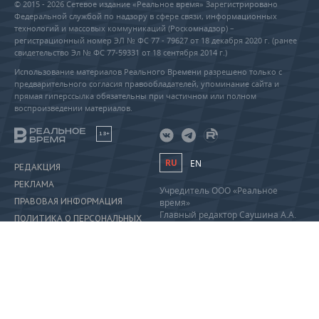
© 2015 - 2026 Сетевое издание «Реальное время» Зарегистрировано
Федеральной службой по надзору в сфере связи, информационных
технологий и массовых коммуникаций (Роскомнадзор) –
регистрационный номер ЭЛ № ФС 77 - 79627 от 18 декабря 2020 г. (ранее
свидетельство Эл № ФС 77-59331 от 18 сентября 2014 г.)
Использование материалов Реального Времени разрешено только с
предварительного согласия правообладателей, упоминание сайта и
прямая гиперссылка обязательны при частичном или полном
воспроизведении материалов.
18+
RU
EN
РЕДАКЦИЯ
РЕКЛАМА
Учредитель ООО «Реальное
ПРАВОВАЯ ИНФОРМАЦИЯ
время»
Главный редактор Саушина А.А.
ПОЛИТИКА О ПЕРСОНАЛЬНЫХ
Телефон редакции: +7 (843) 222-
ДАННЫХ
90-80
info@realnoevremya.ru
Полная версия
Тестовая версия