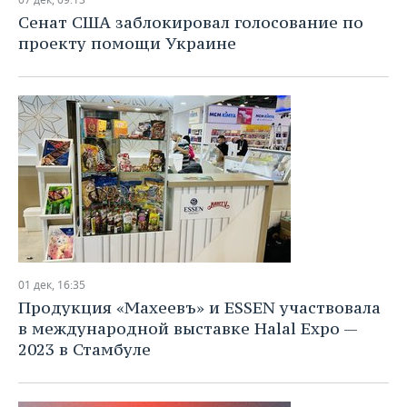
НЕФТЕХИМИЯ
Сенат США заблокировал голосование по
РОЗНИЧНАЯ ТОРГОВЛЯ
НОВОСТИ ТЕХНОЛОГИЙ
МЕРОПРИЯТИЯ
проекту помощи Украине
НЕФТЬ
ТРАНСПОРТ
IT
НОВОСТИ МЕРОПРИЯТИЙ
СПОРТ
ОПК
УСЛУГИ
МЕДИА
ВЫЕЗДНАЯ РЕДАКЦИЯ
НОВОСТИ СПОРТА
ОБЩЕСТВО
ЭНЕРГЕТИКА
ТЕЛЕКОММУНИКАЦИИ
БИЗНЕС-БРАНЧИ
ФУТБОЛ
НОВОСТИ ОБЩЕСТВА
ФОТОГАЛЕРЕЯ
ONLINE-КОНФЕРЕНЦИИ
ХОККЕЙ
ВЛАСТЬ
СЮЖЕТЫ
ОТКРЫТАЯ ЛЕКЦИЯ
БАСКЕТБОЛ
ИНФРАСТРУКТУРА
СПРАВОЧНИК
ВОЛЕЙБОЛ
ИСТОРИЯ
СПИСОК ПЕРСОН
ПОЛНАЯ ВЕРСИЯ
01 дек, 16:35
Продукция «Махеевъ» и ESSEN участвовала
КИБЕРСПОРТ
КУЛЬТУРА
СПИСОК КОМПАНИЙ
в международной выставке Halal Expo —
2023 в Стамбуле
ФИГУРНОЕ КАТАНИЕ
МЕДИЦИНА