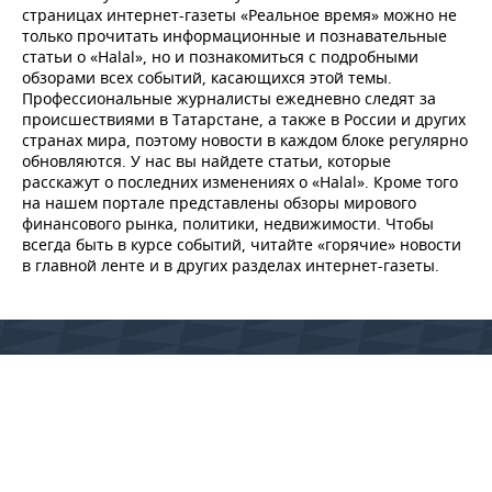
страницах интернет-газеты «Реальное время» можно не
только прочитать информационные и познавательные
статьи о «Halal», но и познакомиться с подробными
обзорами всех событий, касающихся этой темы.
Профессиональные журналисты ежедневно следят за
происшествиями в Татарстане, а также в России и других
странах мира, поэтому новости в каждом блоке регулярно
обновляются. У нас вы найдете статьи, которые
расскажут о последних изменениях о «Halal». Кроме того
на нашем портале представлены обзоры мирового
финансового рынка, политики, недвижимости. Чтобы
всегда быть в курсе событий, читайте «горячие» новости
в главной ленте и в других разделах интернет-газеты.
© 2015 - 2026 Сетевое издание «Реальное время» Зарегистрировано
Федеральной службой по надзору в сфере связи, информационных
технологий и массовых коммуникаций (Роскомнадзор) –
регистрационный номер ЭЛ № ФС 77 - 79627 от 18 декабря 2020 г. (ранее
свидетельство Эл № ФС 77-59331 от 18 сентября 2014 г.)
Использование материалов Реального Времени разрешено только с
предварительного согласия правообладателей, упоминание сайта и