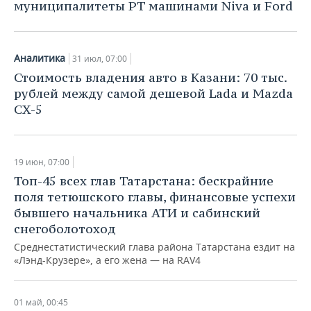
ВОДНЫЕ ВИДЫ СПОРТА
ОБРАЗОВАНИЕ
муниципалитеты РТ машинами Niva и Ford
ХОККЕЙ С МЯЧОМ
ПРОИСШЕСТВИЯ
Аналитика
31 июл, 07:00
Стоимость владения авто в Казани: 70 тыс.
рублей между самой дешевой Lada и Mazda
CX-5
19 июн, 07:00
Топ-45 всех глав Татарстана: бескрайние
поля тетюшского главы, финансовые успехи
бывшего начальника АТИ и сабинский
снегоболотоход
Среднестатистический глава района Татарстана ездит на
«Лэнд-Крузере», а его жена — на RAV4
01 май, 00:45