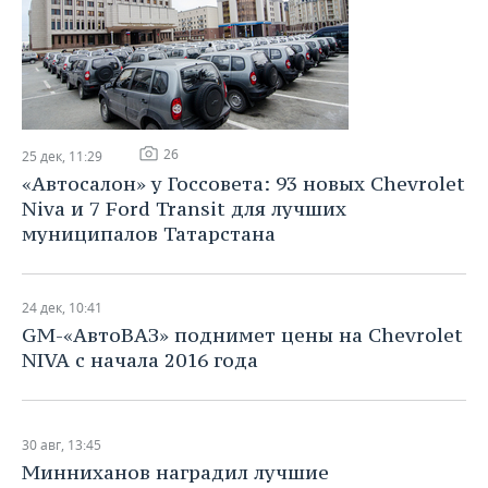
НЕФТЕХИМИЯ
РОЗНИЧНАЯ ТОРГОВЛЯ
НОВОСТИ ТЕХНОЛОГИЙ
МЕРОПРИЯТИЯ
НЕФТЬ
ТРАНСПОРТ
IT
НОВОСТИ МЕРОПРИЯТИЙ
СПОРТ
ОПК
УСЛУГИ
МЕДИА
ВЫЕЗДНАЯ РЕДАКЦИЯ
НОВОСТИ СПОРТА
ОБЩЕСТВО
26
ЭНЕРГЕТИКА
25 дек, 11:29
«Автосалон» у Госсовета: 93 новых Chevrolet
ТЕЛЕКОММУНИКАЦИИ
БИЗНЕС-БРАНЧИ
ФУТБОЛ
НОВОСТИ ОБЩЕСТВА
ФОТОГАЛЕРЕЯ
Niva и 7 Ford Transit для лучших
муниципалов Татарстана
ONLINE-КОНФЕРЕНЦИИ
ХОККЕЙ
ВЛАСТЬ
СЮЖЕТЫ
ОТКРЫТАЯ ЛЕКЦИЯ
БАСКЕТБОЛ
ИНФРАСТРУКТУРА
СПРАВОЧНИК
24 дек, 10:41
GM-«АвтоВАЗ» поднимет цены на Сhevrolet
ВОЛЕЙБОЛ
ИСТОРИЯ
СПИСОК ПЕРСОН
ПОЛНАЯ ВЕРСИЯ
NIVA с начала 2016 года
КИБЕРСПОРТ
КУЛЬТУРА
СПИСОК КОМПАНИЙ
ФИГУРНОЕ КАТАНИЕ
МЕДИЦИНА
30 авг, 13:45
Минниханов наградил лучшие