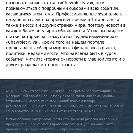
познавательные статьи о «Chevrolet Niva», но и
познакомиться с подробными обзорами всех событий,
касающихся этой темы. Профессиональные журналисты
ежедневно следят за происшествиями в Татарстане, а
также в России и других странах мира, поэтому новости в
каждом блоке регулярно обновляются. У нас вы найдете
статьи, которые расскажут о последних изменениях о
«Chevrolet Niva». Кроме того на нашем портале
представлены обзоры мирового финансового рынка,
политики, недвижимости. Чтобы всегда быть в курсе
событий, читайте «горячие» новости в главной ленте и в
других разделах интернет-газеты.
© 2015 - 2026 Сетевое издание «Реальное время» Зарегистрировано
Федеральной службой по надзору в сфере связи, информационных
технологий и массовых коммуникаций (Роскомнадзор) –
регистрационный номер ЭЛ № ФС 77 - 79627 от 18 декабря 2020 г. (ранее
свидетельство Эл № ФС 77-59331 от 18 сентября 2014 г.)
Использование материалов Реального Времени разрешено только с
предварительного согласия правообладателей, упоминание сайта и
прямая гиперссылка обязательны при частичном или полном