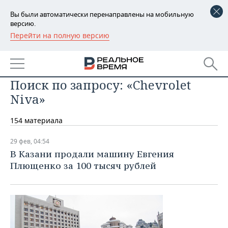
Вы были автоматически перенаправлены на мобильную
версию.
Перейти на полную версию
РЕГИОНЫ
БАШКОРТОСТАН
НОВОСТИ
Поиск по запросу: «Chevrolet
ТАТАРСТАН
АНАЛИТИКА
Niva»
УДМУРТИЯ
НОВОСТИ АНАЛИТИКИ
ЭКОНОМИКА
154 материала
ДЕКЛАРАЦИИ О ДОХОДАХ
НОВОСТИ ЭКОНОМИКИ
ПРОМЫШЛЕННОСТЬ
29 фев, 04:54
В Казани продали машину Евгения
КОРОЛИ ГОСЗАКАЗА ПФО
ФИНАНСЫ
НОВОСТИ
НЕДВИЖИМОСТЬ
ПРОМЫШЛЕННОСТИ
Плющенко за 100 тысяч рублей
ВУЗЫ ТАТАРСТАНА
БАНКИ
НОВОСТИ НЕДВИЖИМОСТИ
АВТО
АГРОПРОМ
КОМУ ПРИНАДЛЕЖАТ
БЮДЖЕТ
НОВОСТИ АВТО
БИЗНЕС
ТОРГОВЫЕ ЦЕНТРЫ
МАШИНОСТРОЕНИЕ
ТАТАРСТАНА
ИНВЕСТИЦИИ
НОВОСТИ БИЗНЕСА
ТЕХНОЛОГИИ