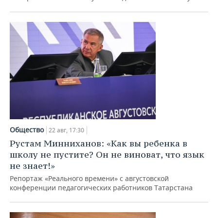
ВОДНЫЕ ВИДЫ СПОРТА
ОБРАЗОВАНИЕ
ХОККЕЙ С МЯЧОМ
ПРОИСШЕСТВИЯ
Общество
22 авг, 17:30
Рустам Минниханов: «Как вы ребенка в
школу не пустите? Он не виноват, что язык
не знает!»
Репортаж «Реального времени» с августовской
конференции педагогических работников Татарстана