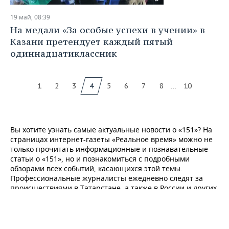
19 май, 08:39
На медали «За особые успехи в учении» в
Казани претендует каждый пятый
одиннадцатиклассник
...
1
2
3
4
5
6
7
8
10
Вы хотите узнать самые актуальные новости о «151»? На
страницах интернет-газеты «Реальное время» можно не
только прочитать информационные и познавательные
статьи о «151», но и познакомиться с подробными
обзорами всех событий, касающихся этой темы.
Профессиональные журналисты ежедневно следят за
происшествиями в Татарстане, а также в России и других
странах мира, поэтому новости в каждом блоке регулярно
обновляются. У нас вы найдете статьи, которые
расскажут о последних изменениях о «151». Кроме того на
нашем портале представлены обзоры мирового