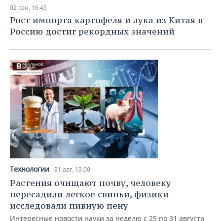
НЕФТЕХИМИЯ
02 сен, 16:45
РОЗНИЧНАЯ ТОРГОВЛЯ
НОВОСТИ ТЕХНОЛОГИЙ
МЕРОПРИЯТИЯ
Рост импорта картофеля и лука из Китая в
НЕФТЬ
Россию достиг рекордных значений
ТРАНСПОРТ
IT
НОВОСТИ МЕРОПРИЯТИЙ
СПОРТ
ОПК
УСЛУГИ
МЕДИА
ВЫЕЗДНАЯ РЕДАКЦИЯ
НОВОСТИ СПОРТА
ОБЩЕСТВО
ЭНЕРГЕТИКА
ТЕЛЕКОММУНИКАЦИИ
БИЗНЕС-БРАНЧИ
ФУТБОЛ
НОВОСТИ ОБЩЕСТВА
ФОТОГАЛЕРЕЯ
ONLINE-КОНФЕРЕНЦИИ
ХОККЕЙ
ВЛАСТЬ
СЮЖЕТЫ
ОТКРЫТАЯ ЛЕКЦИЯ
БАСКЕТБОЛ
ИНФРАСТРУКТУРА
СПРАВОЧНИК
ВОЛЕЙБОЛ
ИСТОРИЯ
СПИСОК ПЕРСОН
ПОЛНАЯ ВЕРСИЯ
Технологии
31 авг, 13:00
КИБЕРСПОРТ
КУЛЬТУРА
СПИСОК КОМПАНИЙ
Растения очищают почву, человеку
пересадили легкое свиньи, физики
ФИГУРНОЕ КАТАНИЕ
МЕДИЦИНА
исследовали пивную пену
Интересные новости науки за неделю с 25 по 31 августа