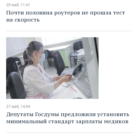
НЕФТЕХИМИЯ
29 май, 11:41
РОЗНИЧНАЯ ТОРГОВЛЯ
НОВОСТИ ТЕХНОЛОГИЙ
МЕРОПРИЯТИЯ
Почти половина роутеров не прошла тест
НЕФТЬ
на скорость
ТРАНСПОРТ
IT
НОВОСТИ МЕРОПРИЯТИЙ
СПОРТ
ОПК
УСЛУГИ
МЕДИА
ВЫЕЗДНАЯ РЕДАКЦИЯ
НОВОСТИ СПОРТА
ОБЩЕСТВО
ЭНЕРГЕТИКА
ТЕЛЕКОММУНИКАЦИИ
БИЗНЕС-БРАНЧИ
ФУТБОЛ
НОВОСТИ ОБЩЕСТВА
ФОТОГАЛЕРЕЯ
ONLINE-КОНФЕРЕНЦИИ
ХОККЕЙ
ВЛАСТЬ
СЮЖЕТЫ
ОТКРЫТАЯ ЛЕКЦИЯ
БАСКЕТБОЛ
ИНФРАСТРУКТУРА
СПРАВОЧНИК
ВОЛЕЙБОЛ
ИСТОРИЯ
СПИСОК ПЕРСОН
ПОЛНАЯ ВЕРСИЯ
27 май, 14:04
КИБЕРСПОРТ
КУЛЬТУРА
СПИСОК КОМПАНИЙ
Депутаты Госдумы предложили установить
минимальный стандарт зарплаты медиков
ФИГУРНОЕ КАТАНИЕ
МЕДИЦИНА