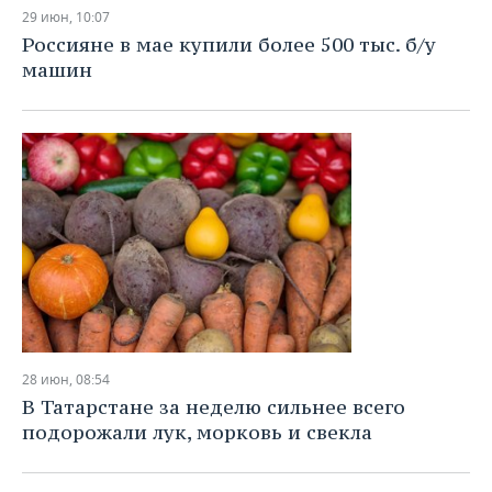
НЕФТЕХИМИЯ
29 июн, 10:07
РОЗНИЧНАЯ ТОРГОВЛЯ
НОВОСТИ ТЕХНОЛОГИЙ
МЕРОПРИЯТИЯ
Россияне в мае купили более 500 тыс. б/у
НЕФТЬ
машин
ТРАНСПОРТ
IT
НОВОСТИ МЕРОПРИЯТИЙ
СПОРТ
ОПК
УСЛУГИ
МЕДИА
ВЫЕЗДНАЯ РЕДАКЦИЯ
НОВОСТИ СПОРТА
ОБЩЕСТВО
ЭНЕРГЕТИКА
ТЕЛЕКОММУНИКАЦИИ
БИЗНЕС-БРАНЧИ
ФУТБОЛ
НОВОСТИ ОБЩЕСТВА
ФОТОГАЛЕРЕЯ
ONLINE-КОНФЕРЕНЦИИ
ХОККЕЙ
ВЛАСТЬ
СЮЖЕТЫ
ОТКРЫТАЯ ЛЕКЦИЯ
БАСКЕТБОЛ
ИНФРАСТРУКТУРА
СПРАВОЧНИК
ВОЛЕЙБОЛ
ИСТОРИЯ
СПИСОК ПЕРСОН
ПОЛНАЯ ВЕРСИЯ
28 июн, 08:54
КИБЕРСПОРТ
КУЛЬТУРА
СПИСОК КОМПАНИЙ
В Татарстане за неделю сильнее всего
подорожали лук, морковь и свекла
ФИГУРНОЕ КАТАНИЕ
МЕДИЦИНА