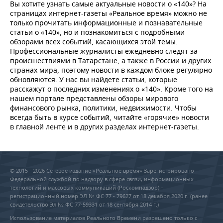
Вы хотите узнать самые актуальные новости о «140»? На
страницах интернет-газеты «Реальное время» можно не
только прочитать информационные и познавательные
статьи о «140», но и познакомиться с подробными
обзорами всех событий, касающихся этой темы.
Профессиональные журналисты ежедневно следят за
происшествиями в Татарстане, а также в России и других
странах мира, поэтому новости в каждом блоке регулярно
обновляются. У нас вы найдете статьи, которые
расскажут о последних изменениях о «140». Кроме того на
нашем портале представлены обзоры мирового
финансового рынка, политики, недвижимости. Чтобы
всегда быть в курсе событий, читайте «горячие» новости
в главной ленте и в других разделах интернет-газеты.
© 2015 - 2026 Сетевое издание «Реальное время» Зарегистрировано
Федеральной службой по надзору в сфере связи, информационных
технологий и массовых коммуникаций (Роскомнадзор) –
регистрационный номер ЭЛ № ФС 77 - 79627 от 18 декабря 2020 г. (ранее
свидетельство Эл № ФС 77-59331 от 18 сентября 2014 г.)
Использование материалов Реального Времени разрешено только с