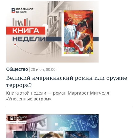
ВОДНЫЕ ВИДЫ СПОРТА
ОБРАЗОВАНИЕ
ХОККЕЙ С МЯЧОМ
ПРОИСШЕСТВИЯ
Общество
28 июн, 00:00
Великий американский роман или оружие
террора?
Книга этой недели — роман Маргарет Митчелл
«Унесенные ветром»