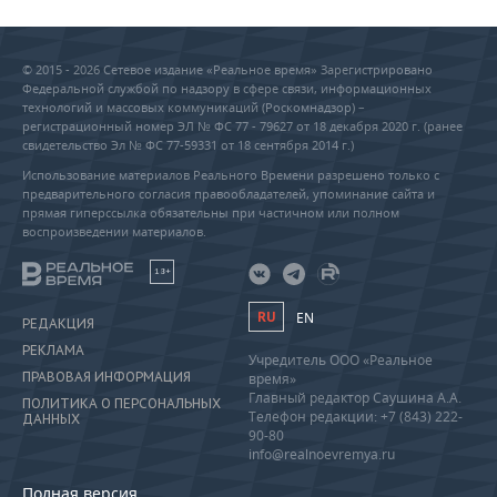
© 2015 - 2026 Сетевое издание «Реальное время» Зарегистрировано
Федеральной службой по надзору в сфере связи, информационных
технологий и массовых коммуникаций (Роскомнадзор) –
регистрационный номер ЭЛ № ФС 77 - 79627 от 18 декабря 2020 г. (ранее
свидетельство Эл № ФС 77-59331 от 18 сентября 2014 г.)
Использование материалов Реального Времени разрешено только с
предварительного согласия правообладателей, упоминание сайта и
прямая гиперссылка обязательны при частичном или полном
воспроизведении материалов.
18+
RU
EN
РЕДАКЦИЯ
РЕКЛАМА
Учредитель ООО «Реальное
ПРАВОВАЯ ИНФОРМАЦИЯ
время»
Главный редактор Саушина А.А.
ПОЛИТИКА О ПЕРСОНАЛЬНЫХ
Телефон редакции: +7 (843) 222-
ДАННЫХ
90-80
info@realnoevremya.ru
Полная версия