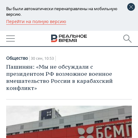
Вы были автоматически перенаправлены на мобильную
версию.
Перейти на полную версию
РЕГИОНЫ
НОВОСТИ
БАШКОРТОСТАН
НОВОСТИ
30.09.2020
ТАТАРСТАН
АНАЛИТИКА
Общество
30 сен, 10:53
УДМУРТИЯ
НОВОСТИ АНАЛИТИКИ
ЭКОНОМИКА
Пашинян: «Мы не обсуждали с
президентом РФ возможное военное
ДЕКЛАРАЦИИ О ДОХОДАХ
НОВОСТИ ЭКОНОМИКИ
ПРОМЫШЛЕННОСТЬ
вмешательство России в карабахский
конфликт»
КОРОЛИ ГОСЗАКАЗА ПФО
ФИНАНСЫ
НОВОСТИ
НЕДВИЖИМОСТЬ
ПРОМЫШЛЕННОСТИ
ВУЗЫ ТАТАРСТАНА
БАНКИ
НОВОСТИ НЕДВИЖИМОСТИ
АВТО
АГРОПРОМ
КОМУ ПРИНАДЛЕЖАТ
БЮДЖЕТ
НОВОСТИ АВТО
БИЗНЕС
ТОРГОВЫЕ ЦЕНТРЫ
МАШИНОСТРОЕНИЕ
ТАТАРСТАНА
ИНВЕСТИЦИИ
НОВОСТИ БИЗНЕСА
ТЕХНОЛОГИИ