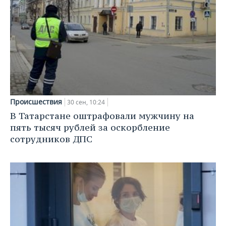
ВОДНЫЕ ВИДЫ СПОРТА
ОБРАЗОВАНИЕ
ХОККЕЙ С МЯЧОМ
ПРОИСШЕСТВИЯ
Происшествия
30 сен, 10:24
В Татарстане оштрафовали мужчину на
пять тысяч рублей за оскорбление
сотрудников ДПС