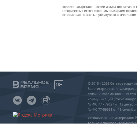
Новости Татарстана, России и мира оперативно
авторитетных источников. Мы выбираем последни
которые важно знать, публикуются в «Реальном 
© 2015 - 2026 Сетевое издан
18+
Зарегистрировано Федеральн
связи, информационных техн
коммуникаций (Роскомнадзо
№ ФС 77 - 79627 от 18 декабря
№ ФС 77-59331 от 18 сентября 
Использование материалов 
только с предварительного с
упоминание сайта и прямая 
частичном или полном воспр