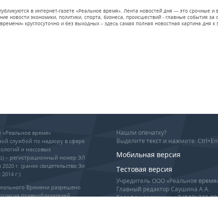
 публикуются в интернет-газете «Реальное время». Лента новостей дня — это срочные
е новости экономики, политики, спорта, бизнеса, происшествий - главные события за се
времени» круглосуточно и без выходных – здесь самая полная новостная картина дня к э
Нашли опечатку?
ие «Реальное время»
Выделите текст и нажмите: Ctrl+En
ой службой по надзору в сфере
ологий и массовых
Мобильная версия
р) – регистрационный номер ЭЛ
 2020 г. (ранее свидетельство Эл
Тестовая версия
2014 г.)
Учредитель ООО «Реальное время
Реального Времени разрешено
Главный редактор Саушина А.А.
огласия правообладателей,
Телефон редакции: +7 (843) 222-90
гиперссылка обязательны при
info@realnoevremya.ru
оизведении материалов.