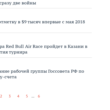
сразу две войны
тметку в $9 тысяч впервые с мая 2018
а Red Bull Air Race пройдет в Казани в
ытия турнира
ние рабочей группы Госсовета РФ по
у-счета
...
2
3
4
5
6