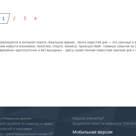
1
2
3
4
 публикуются в интернет-газете «Реальное время». Лента новостей дня — это срочные
е новости экономики, политики, спорта, бизнеса, происшествий - главные события за се
времени» круглосуточно и без выходных – здесь самая полная новостная картина дня к э
Нашли опечатку?
ие «Реальное время»
Выделите текст и нажмите: Ctrl+En
ой службой по надзору в сфере
ологий и массовых
Мобильная версия
р) – регистрационный номер ЭЛ