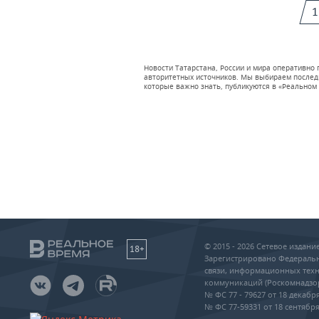
1
Новости Татарстана, России и мира оперативно
авторитетных источников. Мы выбираем последни
которые важно знать, публикуются в «Реальном 
© 2015 - 2026 Сетевое издан
18+
Зарегистрировано Федеральн
связи, информационных техн
коммуникаций (Роскомнадзо
№ ФС 77 - 79627 от 18 декабря
№ ФС 77-59331 от 18 сентября 