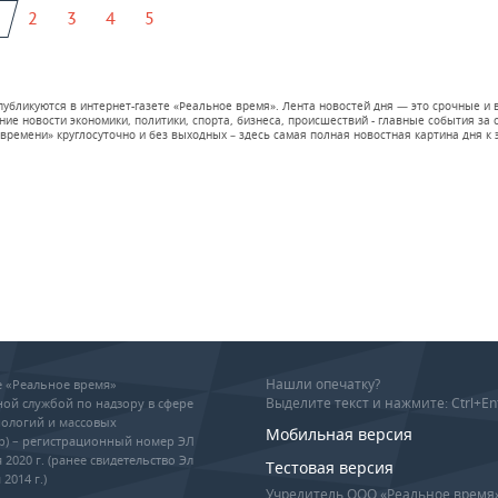
2
3
4
5
 публикуются в интернет-газете «Реальное время». Лента новостей дня — это срочные
е новости экономики, политики, спорта, бизнеса, происшествий - главные события за се
времени» круглосуточно и без выходных – здесь самая полная новостная картина дня к э
Нашли опечатку?
ие «Реальное время»
Выделите текст и нажмите: Ctrl+En
ой службой по надзору в сфере
ологий и массовых
Мобильная версия
р) – регистрационный номер ЭЛ
 2020 г. (ранее свидетельство Эл
Тестовая версия
2014 г.)
Учредитель ООО «Реальное время