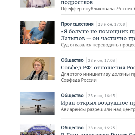
подростков
Пфеффер опубликовала 76 книг б
Происшествия
28 июн, 17:08
«Я больше не помощник пр
Латыпов — он частично п
Суд отказался переводить проце
Общество
28 июн, 17:03
Совфед РФ: отношения Рос
Для этого инициативу должны пр
Совфеда России
Общество
28 июн, 16:45
Иран открыл воздушное пр
Авиарейсы разрешили над центр
Общество
28 июн, 16:25
В День молодежи Ринат С