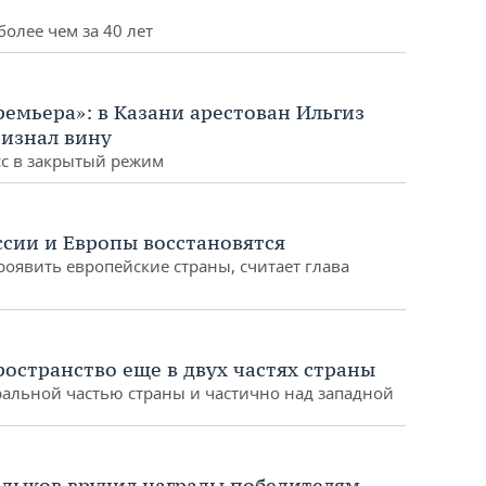
олее чем за 40 лет
емьера»: в Казани арестован Ильгиз
ризнал вину
сс в закрытый режим
сии и Европы восстановятся
оявить европейские страны, считает глава
остранство еще в двух частях страны
альной частью страны и частично над западной
адыков вручил награды победителям