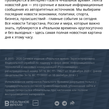
публикуются в интернет-газете «Реальное время». Лента
новостей дня — это срочные и важные информационные
сообщения из авторитетных источников. Мы выбираем
последние новости экономики, политики, спорта,
бизнеса, происшествий - главные события за сегодня.
Все новости Татарстана, России и мира, которые важно
знать, публикуются в «Реальном времени» круглосуточно
и без выходных – здесь самая полная новостная картина
дня к этому часу.
© 2015 - 2026 Сетевое издание «Реальное время» Зарегистрировано
Федеральной службой по надзору в сфере связи, информационных
технологий и массовых коммуникаций (Роскомнадзор) –
регистрационный номер ЭЛ № ФС 77 - 79627 от 18 декабря 2020 г. (ранее
свидетельство Эл № ФС 77-59331 от 18 сентября 2014 г.)
Использование материалов Реального Времени разрешено только с
предварительного согласия правообладателей, упоминание сайта и
прямая гиперссылка обязательны при частичном или полном
воспроизведении материалов.
18+