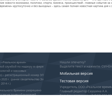
е новости экономики, политики, спорта, бизнеса, происшествий - главные события за се
времени» круглосуточно и без выходных – здесь самая полная новостная картина дня к э
Нашли опечатку?
ие «Реальное время»
Выделите текст и нажмите: Ctrl+En
ой службой по надзору в сфере
ологий и массовых
Мобильная версия
р) – регистрационный номер ЭЛ
 2020 г. (ранее свидетельство Эл
Тестовая версия
2014 г.)
Учредитель ООО «Реальное время
Реального Времени разрешено
Главный редактор Саушина А.А.
огласия правообладателей,
Телефон редакции: +7 (843) 222-90
гиперссылка обязательны при
info@realnoevremya.ru
оизведении материалов.