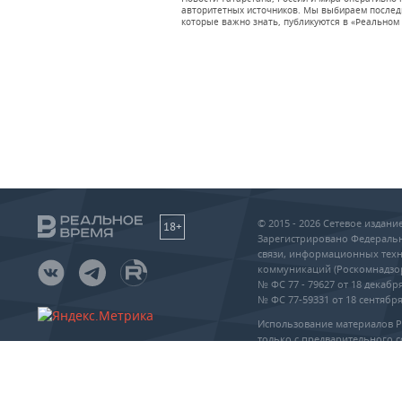
авторитетных источников. Мы выбираем последни
которые важно знать, публикуются в «Реальном 
© 2015 - 2026 Сетевое издан
18+
Зарегистрировано Федеральн
связи, информационных техн
коммуникаций (Роскомнадзо
№ ФС 77 - 79627 от 18 декабря
№ ФС 77-59331 от 18 сентября 
Использование материалов 
только с предварительного с
упоминание сайта и прямая 
частичном или полном воспр