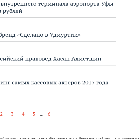
 внутреннего терминала аэропорта Уфы
в рублей
бренд «Сделано в Удмуртии»
ссийский правовед Хасан Ахметшин
инг самых кассовых актеров 2017 года
...
2
3
4
5
6
 публикуются в интернет-газете «Реальное время». Лента новостей дня — это срочные