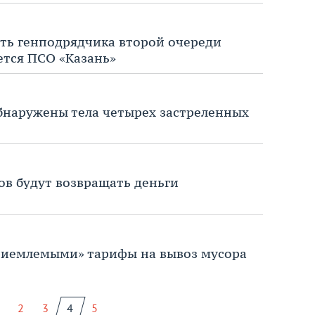
ять генподрядчика второй очереди
ется ПСО «Казань»
обнаружены тела четырех застреленных
в будут возвращать деньги
приемлемыми» тарифы на вывоз мусора
2
3
4
5