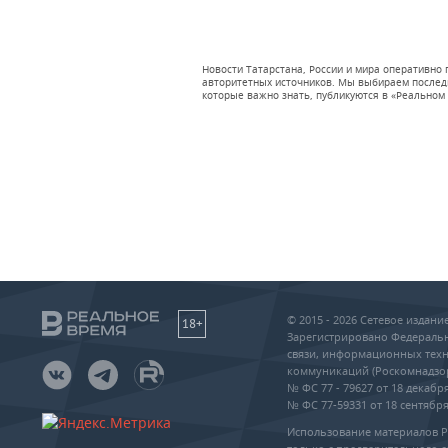
Новости Татарстана, России и мира оперативно
авторитетных источников. Мы выбираем последни
которые важно знать, публикуются в «Реальном 
© 2015 - 2026 Сетевое издан
18+
Зарегистрировано Федеральн
связи, информационных техн
коммуникаций (Роскомнадзо
№ ФС 77 - 79627 от 18 декабря
№ ФС 77-59331 от 18 сентября 
Использование материалов 