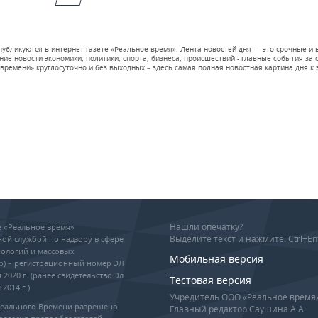
 публикуются в интернет-газете «Реальное время». Лента новостей дня — это срочные
е новости экономики, политики, спорта, бизнеса, происшествий - главные события за се
времени» круглосуточно и без выходных – здесь самая полная новостная картина дня к э
Нашли опечатку?
ие «Реальное время»
Выделите текст и нажмите: Ctrl+En
ой службой по надзору в сфере
ологий и массовых
Мобильная версия
р) – регистрационный номер ЭЛ
 2020 г. (ранее свидетельство Эл
Тестовая версия
2014 г.)
Учредитель ООО «Реальное время
Реального Времени разрешено
Главный редактор Саушина А.А.