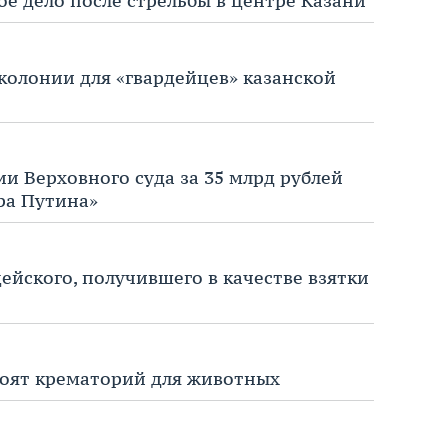
ое дело после стрельбы в центре Казани
 колонии для «гвардейцев» казанской
и Верховного суда за 35 млрд рублей
ра Путина»
ейского, получившего в качестве взятки
троят крематорий для животных