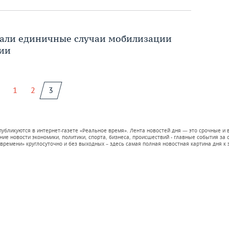
вали единичные случаи мобилизации
мии
1
2
3
 публикуются в интернет-газете «Реальное время». Лента новостей дня — это срочные
е новости экономики, политики, спорта, бизнеса, происшествий - главные события за се
времени» круглосуточно и без выходных – здесь самая полная новостная картина дня к э