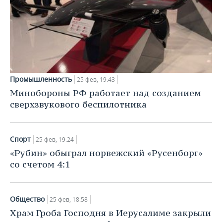
ВОДНЫЕ ВИДЫ СПОРТА
ОБРАЗОВАНИЕ
ХОККЕЙ С МЯЧОМ
ПРОИСШЕСТВИЯ
Промышленность
25 фев, 19:43
Минобороны РФ работает над созданием
сверхзвукового беспилотника
Спорт
25 фев, 19:24
«Рубин» обыграл норвежский «Русенборг»
со счетом 4:1
Общество
25 фев, 18:58
Храм Гроба Господня в Иерусалиме закрыли