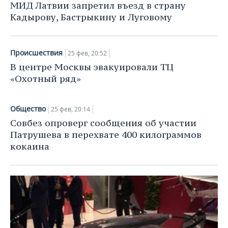
НЕФТЕХИМИЯ
МИД Латвии запретил въезд в страну
Кадырову, Бастрыкину и Луговому
РОЗНИЧНАЯ ТОРГОВЛЯ
НОВОСТИ ТЕХНОЛОГИЙ
МЕРОПРИЯТИЯ
НЕФТЬ
ТРАНСПОРТ
IT
НОВОСТИ МЕРОПРИЯТИЙ
СПОРТ
ОПК
Происшествия
25 фев, 20:52
УСЛУГИ
МЕДИА
ВЫЕЗДНАЯ РЕДАКЦИЯ
НОВОСТИ СПОРТА
ОБЩЕСТВО
В центре Москвы эвакуировали ТЦ
ЭНЕРГЕТИКА
«Охотный ряд»
ТЕЛЕКОММУНИКАЦИИ
БИЗНЕС-БРАНЧИ
ФУТБОЛ
НОВОСТИ ОБЩЕСТВА
ФОТОГАЛЕРЕЯ
Общество
25 фев, 20:14
ONLINE-КОНФЕРЕНЦИИ
ХОККЕЙ
ВЛАСТЬ
СЮЖЕТЫ
Совбез опроверг сообщения об участии
Патрушева в перехвате 400 килограммов
ОТКРЫТАЯ ЛЕКЦИЯ
БАСКЕТБОЛ
ИНФРАСТРУКТУРА
СПРАВОЧНИК
кокаина
ВОЛЕЙБОЛ
ИСТОРИЯ
СПИСОК ПЕРСОН
ПОЛНАЯ ВЕРСИЯ
КИБЕРСПОРТ
КУЛЬТУРА
СПИСОК КОМПАНИЙ
ФИГУРНОЕ КАТАНИЕ
МЕДИЦИНА