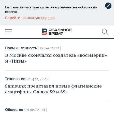
Вы были автоматически перенаправлены на мобильную
версию.
Перейти на полную версию
РЕГИОНЫ
НОВОСТИ
БАШКОРТОСТАН
НОВОСТИ
25.02.2018
ТАТАРСТАН
АНАЛИТИКА
Промышленность
25 фев, 23:32
УДМУРТИЯ
НОВОСТИ АНАЛИТИКИ
ЭКОНОМИКА
В Москве скончался создатель «восьмерки»
и «Нивы»
ДЕКЛАРАЦИИ О ДОХОДАХ
НОВОСТИ ЭКОНОМИКИ
ПРОМЫШЛЕННОСТЬ
КОРОЛИ ГОСЗАКАЗА ПФО
ФИНАНСЫ
НОВОСТИ
НЕДВИЖИМОСТЬ
Технологии
25 фев, 22:28
ПРОМЫШЛЕННОСТИ
Samsung представил новые флагманские
ВУЗЫ ТАТАРСТАНА
БАНКИ
НОВОСТИ НЕДВИЖИМОСТИ
АВТО
смартфоны Galaxy S9 и S9+
АГРОПРОМ
КОМУ ПРИНАДЛЕЖАТ
БЮДЖЕТ
НОВОСТИ АВТО
БИЗНЕС
ТОРГОВЫЕ ЦЕНТРЫ
МАШИНОСТРОЕНИЕ
ТАТАРСТАНА
Общество
25 фев, 21:34
ИНВЕСТИЦИИ
НОВОСТИ БИЗНЕСА
ТЕХНОЛОГИИ