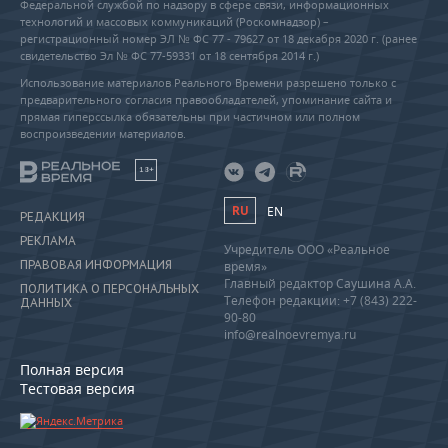
Федеральной службой по надзору в сфере связи, информационных
технологий и массовых коммуникаций (Роскомнадзор) –
регистрационный номер ЭЛ № ФС 77 - 79627 от 18 декабря 2020 г. (ранее
свидетельство Эл № ФС 77-59331 от 18 сентября 2014 г.)
Использование материалов Реального Времени разрешено только с
предварительного согласия правообладателей, упоминание сайта и
прямая гиперссылка обязательны при частичном или полном
воспроизведении материалов.
18+
RU
EN
РЕДАКЦИЯ
РЕКЛАМА
Учредитель ООО «Реальное
ПРАВОВАЯ ИНФОРМАЦИЯ
время»
Главный редактор Саушина А.А.
ПОЛИТИКА О ПЕРСОНАЛЬНЫХ
Телефон редакции: +7 (843) 222-
ДАННЫХ
90-80
info@realnoevremya.ru
Полная версия
Тестовая версия