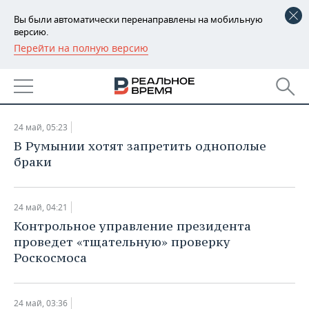
Вы были автоматически перенаправлены на мобильную
версию.
Перейти на полную версию
РЕГИОНЫ
НОВОСТИ
БАШКОРТОСТАН
НОВОСТИ
24.05.2016
ТАТАРСТАН
АНАЛИТИКА
24 май, 05:23
УДМУРТИЯ
НОВОСТИ АНАЛИТИКИ
ЭКОНОМИКА
В Румынии хотят запретить однополые
браки
ДЕКЛАРАЦИИ О ДОХОДАХ
НОВОСТИ ЭКОНОМИКИ
ПРОМЫШЛЕННОСТЬ
КОРОЛИ ГОСЗАКАЗА ПФО
ФИНАНСЫ
НОВОСТИ
НЕДВИЖИМОСТЬ
24 май, 04:21
ПРОМЫШЛЕННОСТИ
Контрольное управление президента
ВУЗЫ ТАТАРСТАНА
БАНКИ
НОВОСТИ НЕДВИЖИМОСТИ
АВТО
проведет «тщательную» проверку
АГРОПРОМ
Роскосмоса
КОМУ ПРИНАДЛЕЖАТ
БЮДЖЕТ
НОВОСТИ АВТО
БИЗНЕС
ТОРГОВЫЕ ЦЕНТРЫ
МАШИНОСТРОЕНИЕ
ТАТАРСТАНА
ИНВЕСТИЦИИ
НОВОСТИ БИЗНЕСА
ТЕХНОЛОГИИ
24 май, 03:36