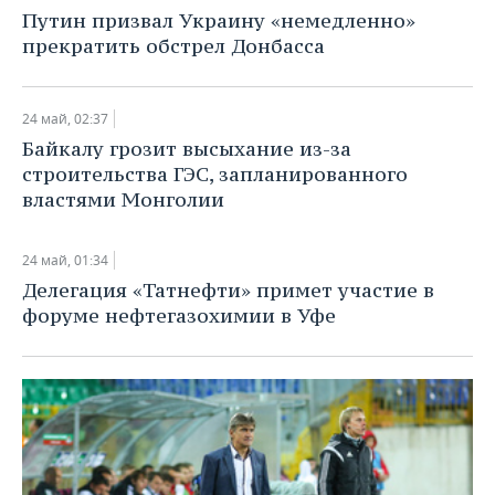
НЕФТЕХИМИЯ
Путин призвал Украину «немедленно»
РОЗНИЧНАЯ ТОРГОВЛЯ
НОВОСТИ ТЕХНОЛОГИЙ
МЕРОПРИЯТИЯ
прекратить обстрел Донбасса
НЕФТЬ
ТРАНСПОРТ
IT
НОВОСТИ МЕРОПРИЯТИЙ
СПОРТ
ОПК
24 май, 02:37
УСЛУГИ
МЕДИА
ВЫЕЗДНАЯ РЕДАКЦИЯ
НОВОСТИ СПОРТА
ОБЩЕСТВО
Байкалу грозит высыхание из-за
ЭНЕРГЕТИКА
строительства ГЭС, запланированного
ТЕЛЕКОММУНИКАЦИИ
БИЗНЕС-БРАНЧИ
ФУТБОЛ
НОВОСТИ ОБЩЕСТВА
ФОТОГАЛЕРЕЯ
властями Монголии
ONLINE-КОНФЕРЕНЦИИ
ХОККЕЙ
ВЛАСТЬ
СЮЖЕТЫ
24 май, 01:34
Делегация «Татнефти» примет участие в
ОТКРЫТАЯ ЛЕКЦИЯ
БАСКЕТБОЛ
ИНФРАСТРУКТУРА
СПРАВОЧНИК
форуме нефтегазохимии в Уфе
ВОЛЕЙБОЛ
ИСТОРИЯ
СПИСОК ПЕРСОН
ПОЛНАЯ ВЕРСИЯ
КИБЕРСПОРТ
КУЛЬТУРА
СПИСОК КОМПАНИЙ
ФИГУРНОЕ КАТАНИЕ
МЕДИЦИНА