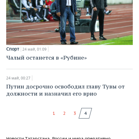
ВОДНЫЕ ВИДЫ СПОРТА
ОБРАЗОВАНИЕ
ХОККЕЙ С МЯЧОМ
ПРОИСШЕСТВИЯ
Спорт
24 май, 01:09
Чалый останется в «Рубине»
24 май, 00:27
Путин досрочно освободил главу Тувы от
должности и назначил его врио
1
2
3
4
Новости Татарстана, России и мира оперативно