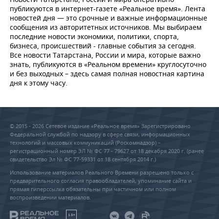
публикуются в интернет-газете «Реальное время». Лента
новостей дня — это срочные и важные информационные
сообщения из авторитетных источников. Мы выбираем
последние новости экономики, политики, спорта,
бизнеса, происшествий - главные события за сегодня.
Все новости Татарстана, России и мира, которые важно
знать, публикуются в «Реальном времени» круглосуточно
и без выходных – здесь самая полная новостная картина
дня к этому часу.
© 2015 - 2026 Сетевое издание «Реальное время» Зарегистрировано
Федеральной службой по надзору в сфере связи, информационных
технологий и массовых коммуникаций (Роскомнадзор) –
регистрационный номер ЭЛ № ФС 77 - 79627 от 18 декабря 2020 г. (ранее
свидетельство Эл № ФС 77-59331 от 18 сентября 2014 г.)
Использование материалов Реального Времени разрешено только с
предварительного согласия правообладателей, упоминание сайта и
прямая гиперссылка обязательны при частичном или полном
воспроизведении материалов.
18+