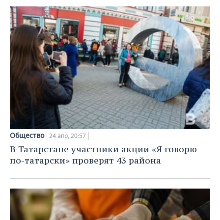
ВОДНЫЕ ВИДЫ СПОРТА
ОБРАЗОВАНИЕ
ХОККЕЙ С МЯЧОМ
ПРОИСШЕСТВИЯ
Общество
24 апр, 20:57
В Татарстане участники акции «Я говорю
по-татарски» проверят 43 района