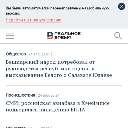
Вы были автоматически перенаправлены на мобильную
версию.
Перейти на полную версию
РЕГИОНЫ
НОВОСТИ
БАШКОРТОСТАН
НОВОСТИ
24.04.2018
ТАТАРСТАН
АНАЛИТИКА
Общество
24 апр, 23:51
УДМУРТИЯ
НОВОСТИ АНАЛИТИКИ
ЭКОНОМИКА
Башкирский народ потребовал от
руководства республики оценить
ДЕКЛАРАЦИИ О ДОХОДАХ
НОВОСТИ ЭКОНОМИКИ
ПРОМЫШЛЕННОСТЬ
высказывание Белого о Салавате Юлаеве
КОРОЛИ ГОСЗАКАЗА ПФО
ФИНАНСЫ
НОВОСТИ
НЕДВИЖИМОСТЬ
ПРОМЫШЛЕННОСТИ
Происшествия
24 апр, 23:24
ВУЗЫ ТАТАРСТАНА
БАНКИ
НОВОСТИ НЕДВИЖИМОСТИ
АВТО
СМИ: российская авиабаза в Хмеймиме
АГРОПРОМ
подверглась нападению БПЛА
КОМУ ПРИНАДЛЕЖАТ
БЮДЖЕТ
НОВОСТИ АВТО
БИЗНЕС
ТОРГОВЫЕ ЦЕНТРЫ
МАШИНОСТРОЕНИЕ
ТАТАРСТАНА
ИНВЕСТИЦИИ
НОВОСТИ БИЗНЕСА
ТЕХНОЛОГИИ