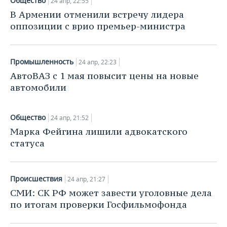
Общество
24 апр, 22:55
НЕФТЕХИМИЯ
В Армении отменили встречу лидера
РОЗНИЧНАЯ ТОРГОВЛЯ
НОВОСТИ ТЕХНОЛОГИЙ
МЕРОПРИЯТИЯ
оппозиции с врио премьер-министра
НЕФТЬ
ТРАНСПОРТ
IT
НОВОСТИ МЕРОПРИЯТИЙ
СПОРТ
ОПК
Промышленность
24 апр, 22:23
УСЛУГИ
МЕДИА
ВЫЕЗДНАЯ РЕДАКЦИЯ
НОВОСТИ СПОРТА
ОБЩЕСТВО
ЭНЕРГЕТИКА
АвтоВАЗ с 1 мая повысит цены на новые
автомобили
ТЕЛЕКОММУНИКАЦИИ
БИЗНЕС-БРАНЧИ
ФУТБОЛ
НОВОСТИ ОБЩЕСТВА
ФОТОГАЛЕРЕЯ
ONLINE-КОНФЕРЕНЦИИ
ХОККЕЙ
ВЛАСТЬ
СЮЖЕТЫ
Общество
24 апр, 21:52
Марка Фейгина лишили адвокатского
ОТКРЫТАЯ ЛЕКЦИЯ
БАСКЕТБОЛ
ИНФРАСТРУКТУРА
СПРАВОЧНИК
статуса
ВОЛЕЙБОЛ
ИСТОРИЯ
СПИСОК ПЕРСОН
ПОЛНАЯ ВЕРСИЯ
Происшествия
24 апр, 21:27
КИБЕРСПОРТ
КУЛЬТУРА
СПИСОК КОМПАНИЙ
СМИ: СК РФ может завести уголовные дела
по итогам проверки Госфильмофонда
ФИГУРНОЕ КАТАНИЕ
МЕДИЦИНА