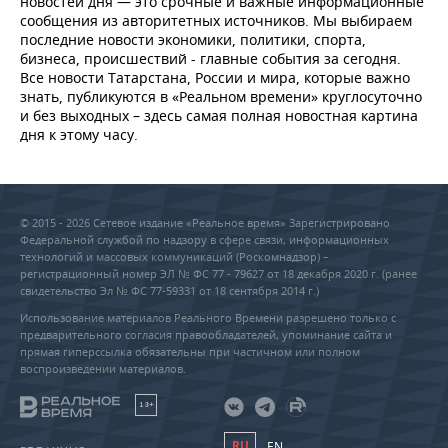
новостей дня — это срочные и важные информационные
сообщения из авторитетных источников. Мы выбираем
последние новости экономики, политики, спорта,
бизнеса, происшествий - главные события за сегодня.
Все новости Татарстана, России и мира, которые важно
знать, публикуются в «Реальном времени» круглосуточно
и без выходных – здесь самая полная новостная картина
дня к этому часу.
© 2015 - 2026 Сетевое издание «Реальное время» Зарегистрировано
Федеральной службой по надзору в сфере связи, информационных
технологий и массовых коммуникаций (Роскомнадзор) –
регистрационный номер ЭЛ № ФС 77 - 79627 от 18 декабря 2020 г. (ранее
свидетельство Эл № ФС 77-59331 от 18 сентября 2014 г.)
Использование материалов Реального Времени разрешено только с
предварительного согласия правообладателей, упоминание сайта и
прямая гиперссылка обязательны при частичном или полном
воспроизведении материалов.
18+
RU
EN