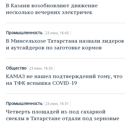
НЕФТЕХИМИЯ
В Казани возобновляют движение
РОЗНИЧНАЯ ТОРГОВЛЯ
НОВОСТИ ТЕХНОЛОГИЙ
МЕРОПРИЯТИЯ
несколько вечерних электричек
НЕФТЬ
ТРАНСПОРТ
IT
НОВОСТИ МЕРОПРИЯТИЙ
СПОРТ
ОПК
Промышленность
23 июн, 16:43
УСЛУГИ
МЕДИА
ВЫЕЗДНАЯ РЕДАКЦИЯ
НОВОСТИ СПОРТА
ОБЩЕСТВО
В Минсельхозе Татарстана назвали лидеров
ЭНЕРГЕТИКА
и аутсайдеров по заготовке кормов
ТЕЛЕКОММУНИКАЦИИ
БИЗНЕС-БРАНЧИ
ФУТБОЛ
НОВОСТИ ОБЩЕСТВА
ФОТОГАЛЕРЕЯ
ONLINE-КОНФЕРЕНЦИИ
ХОККЕЙ
ВЛАСТЬ
СЮЖЕТЫ
Общество
23 июн, 16:33
КАМАЗ не нашел подтверждений тому, что
ОТКРЫТАЯ ЛЕКЦИЯ
БАСКЕТБОЛ
ИНФРАСТРУКТУРА
СПРАВОЧНИК
на ТФК вспышка COVID-19
ВОЛЕЙБОЛ
ИСТОРИЯ
СПИСОК ПЕРСОН
ПОЛНАЯ ВЕРСИЯ
Промышленность
23 июн, 16:31
КИБЕРСПОРТ
КУЛЬТУРА
СПИСОК КОМПАНИЙ
Четверть площадей из-под сахарной
свеклы в Татарстане отдали под зерновые
ФИГУРНОЕ КАТАНИЕ
МЕДИЦИНА