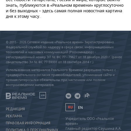
знать, публикуются в «Реальном времени» круглосуточно
и без выходных – здесь самая полная новостная картина
дня к этому часу.
© 2015 - 2026 Сетевое издание «Реальное время» Зарегистрировано
Федеральной службой по надзору в сфере связи, информационных
технологий и массовых коммуникаций (Роскомнадзор) –
регистрационный номер ЭЛ № ФС 77 - 79627 от 18 декабря 2020 г. (ранее
свидетельство Эл № ФС 77-59331 от 18 сентября 2014 г.)
Использование материалов Реального Времени разрешено только с
предварительного согласия правообладателей, упоминание сайта и
прямая гиперссылка обязательны при частичном или полном
воспроизведении материалов.
18+
RU
EN
РЕДАКЦИЯ
РЕКЛАМА
Учредитель ООО «Реальное
ПРАВОВАЯ ИНФОРМАЦИЯ
время»
Главный редактор Саушина А.А.
ПОЛИТИКА О ПЕРСОНАЛЬНЫХ