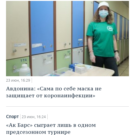
ВОДНЫЕ ВИДЫ СПОРТА
ОБРАЗОВАНИЕ
ХОККЕЙ С МЯЧОМ
ПРОИСШЕСТВИЯ
23 июн, 16:29
Авдонина: «Сама по себе маска не
защищает от коронаинфекции»
Спорт
23 июн, 16:24
«Ак Барс» сыграет лишь в одном
предсезонном турнире