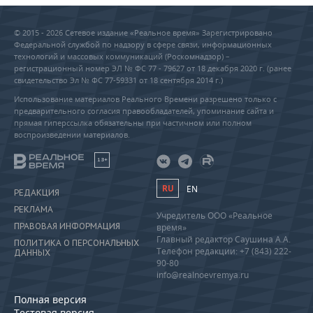
© 2015 - 2026 Сетевое издание «Реальное время» Зарегистрировано
Федеральной службой по надзору в сфере связи, информационных
технологий и массовых коммуникаций (Роскомнадзор) –
регистрационный номер ЭЛ № ФС 77 - 79627 от 18 декабря 2020 г. (ранее
свидетельство Эл № ФС 77-59331 от 18 сентября 2014 г.)
Использование материалов Реального Времени разрешено только с
предварительного согласия правообладателей, упоминание сайта и
прямая гиперссылка обязательны при частичном или полном
воспроизведении материалов.
18+
RU
EN
РЕДАКЦИЯ
РЕКЛАМА
Учредитель ООО «Реальное
ПРАВОВАЯ ИНФОРМАЦИЯ
время»
Главный редактор Саушина А.А.
ПОЛИТИКА О ПЕРСОНАЛЬНЫХ
Телефон редакции: +7 (843) 222-
ДАННЫХ
90-80
info@realnoevremya.ru
Полная версия
Тестовая версия