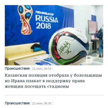
ВОДНЫЕ ВИДЫ СПОРТА
ОБРАЗОВАНИЕ
ХОККЕЙ С МЯЧОМ
ПРОИСШЕСТВИЯ
Происшествия
22 июн, 06:54
Казанская полиция отобрала у болельщицы
из Ирана плакат в поддержку права
женщин посещать стадионы
Происшествия
22 июн, 06:30