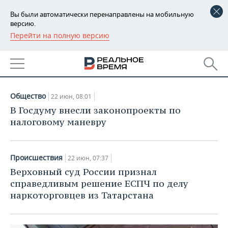
Вы были автоматически перенаправлены на мобильную
версию.
Перейти на полную версию
РЕГИОНЫ
НОВОСТИ
БАШКОРТОСТАН
НОВОСТИ
22.06.2018
ТАТАРСТАН
АНАЛИТИКА
Общество
22 июн, 08:01
УДМУРТИЯ
НОВОСТИ АНАЛИТИКИ
ЭКОНОМИКА
В Госдуму внесли законопроекты по
налоговому маневру
ДЕКЛАРАЦИИ О ДОХОДАХ
НОВОСТИ ЭКОНОМИКИ
ПРОМЫШЛЕННОСТЬ
КОРОЛИ ГОСЗАКАЗА ПФО
ФИНАНСЫ
НОВОСТИ
НЕДВИЖИМОСТЬ
Происшествия
22 июн, 07:37
ПРОМЫШЛЕННОСТИ
Верховный суд России признал
ВУЗЫ ТАТАРСТАНА
БАНКИ
НОВОСТИ НЕДВИЖИМОСТИ
АВТО
справедливым решение ЕСПЧ по делу
АГРОПРОМ
наркоторговцев из Татарстана
КОМУ ПРИНАДЛЕЖАТ
БЮДЖЕТ
НОВОСТИ АВТО
БИЗНЕС
ТОРГОВЫЕ ЦЕНТРЫ
МАШИНОСТРОЕНИЕ
ТАТАРСТАНА
ИНВЕСТИЦИИ
НОВОСТИ БИЗНЕСА
ТЕХНОЛОГИИ