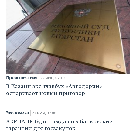
НЕФТЕХИМИЯ
РОЗНИЧНАЯ ТОРГОВЛЯ
НОВОСТИ ТЕХНОЛОГИЙ
МЕРОПРИЯТИЯ
НЕФТЬ
ТРАНСПОРТ
IT
НОВОСТИ МЕРОПРИЯТИЙ
СПОРТ
ОПК
УСЛУГИ
МЕДИА
ВЫЕЗДНАЯ РЕДАКЦИЯ
НОВОСТИ СПОРТА
ОБЩЕСТВО
ЭНЕРГЕТИКА
ТЕЛЕКОММУНИКАЦИИ
БИЗНЕС-БРАНЧИ
ФУТБОЛ
НОВОСТИ ОБЩЕСТВА
ФОТОГАЛЕРЕЯ
ONLINE-КОНФЕРЕНЦИИ
ХОККЕЙ
ВЛАСТЬ
СЮЖЕТЫ
Происшествия
22 июн, 07:10
ОТКРЫТАЯ ЛЕКЦИЯ
БАСКЕТБОЛ
ИНФРАСТРУКТУРА
СПРАВОЧНИК
В Казани экс-главбух «Автодории»
оспаривает новый приговор
ВОЛЕЙБОЛ
ИСТОРИЯ
СПИСОК ПЕРСОН
ПОЛНАЯ ВЕРСИЯ
КИБЕРСПОРТ
КУЛЬТУРА
СПИСОК КОМПАНИЙ
Экономика
22 июн, 07:00
АКИБАНК будет выдавать банковские
ФИГУРНОЕ КАТАНИЕ
МЕДИЦИНА
гарантии для госзакупок