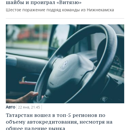
ВОДНЫЕ ВИДЫ СПОРТА
ОБРАЗОВАНИЕ
шайбы и проиграл «Витязю»
Шестое поражение подряд команды из Нижнекамска
ХОККЕЙ С МЯЧОМ
ПРОИСШЕСТВИЯ
Авто
22 янв, 21:45
Татарстан вошел в топ-5 регионов по
объему автокредитования, несмотря на
общее падение рынка