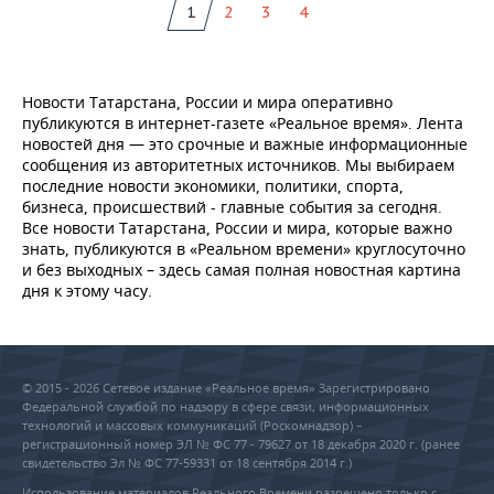
1
2
3
4
Новости Татарстана, России и мира оперативно
публикуются в интернет-газете «Реальное время». Лента
новостей дня — это срочные и важные информационные
сообщения из авторитетных источников. Мы выбираем
последние новости экономики, политики, спорта,
бизнеса, происшествий - главные события за сегодня.
Все новости Татарстана, России и мира, которые важно
знать, публикуются в «Реальном времени» круглосуточно
и без выходных – здесь самая полная новостная картина
дня к этому часу.
© 2015 - 2026 Сетевое издание «Реальное время» Зарегистрировано
Федеральной службой по надзору в сфере связи, информационных
технологий и массовых коммуникаций (Роскомнадзор) –
регистрационный номер ЭЛ № ФС 77 - 79627 от 18 декабря 2020 г. (ранее
свидетельство Эл № ФС 77-59331 от 18 сентября 2014 г.)
Использование материалов Реального Времени разрешено только с