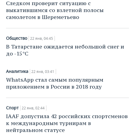
НЕФТЕХИМИЯ
Следком проверит ситуацию с
выкатившимся со взлетной полосы
РОЗНИЧНАЯ ТОРГОВЛЯ
НОВОСТИ ТЕХНОЛОГИЙ
МЕРОПРИЯТИЯ
НЕФТЬ
самолетом в Шереметьево
ТРАНСПОРТ
IT
НОВОСТИ МЕРОПРИЯТИЙ
СПОРТ
ОПК
Общество
УСЛУГИ
МЕДИА
ВЫЕЗДНАЯ РЕДАКЦИЯ
НОВОСТИ СПОРТА
22 янв, 04:45
ОБЩЕСТВО
ЭНЕРГЕТИКА
В Татарстане ожидается небольшой снег и
ТЕЛЕКОММУНИКАЦИИ
БИЗНЕС-БРАНЧИ
ФУТБОЛ
НОВОСТИ ОБЩЕСТВА
ФОТОГАЛЕРЕЯ
до -15°С
ONLINE-КОНФЕРЕНЦИИ
ХОККЕЙ
ВЛАСТЬ
СЮЖЕТЫ
Аналитика
22 янв, 03:41
WhatsApp стал самым популярным
ОТКРЫТАЯ ЛЕКЦИЯ
БАСКЕТБОЛ
ИНФРАСТРУКТУРА
СПРАВОЧНИК
приложением в России в 2018 году
ВОЛЕЙБОЛ
ИСТОРИЯ
СПИСОК ПЕРСОН
ПОЛНАЯ ВЕРСИЯ
Спорт
КИБЕРСПОРТ
КУЛЬТУРА
СПИСОК КОМПАНИЙ
22 янв, 02:44
IAAF допустила 42 российских спортсменов
ФИГУРНОЕ КАТАНИЕ
МЕДИЦИНА
к международным турнирам в
нейтральном статусе