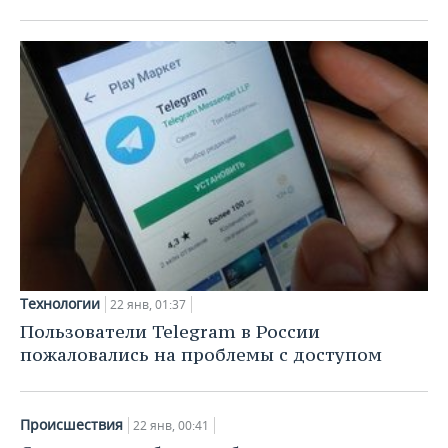
ВОДНЫЕ ВИДЫ СПОРТА
ОБРАЗОВАНИЕ
ХОККЕЙ С МЯЧОМ
ПРОИСШЕСТВИЯ
Технологии
22 янв, 01:37
Пользователи Telegram в России
пожаловались на проблемы с доступом
Происшествия
22 янв, 00:41