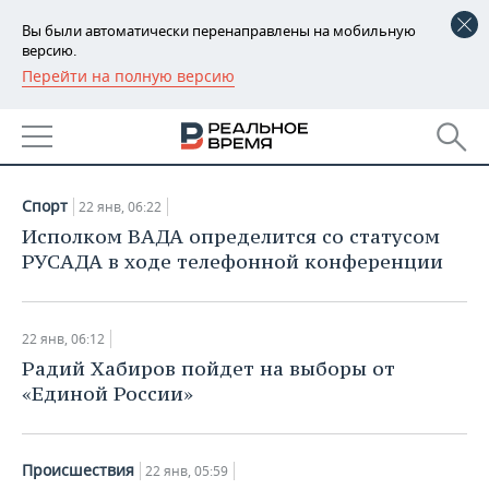
Вы были автоматически перенаправлены на мобильную
версию.
Перейти на полную версию
РЕГИОНЫ
НОВОСТИ
БАШКОРТОСТАН
НОВОСТИ
22.01.2019
ТАТАРСТАН
АНАЛИТИКА
Спорт
22 янв, 06:22
УДМУРТИЯ
НОВОСТИ АНАЛИТИКИ
ЭКОНОМИКА
Исполком ВАДА определится со статусом
РУСАДА в ходе телефонной конференции
ДЕКЛАРАЦИИ О ДОХОДАХ
НОВОСТИ ЭКОНОМИКИ
ПРОМЫШЛЕННОСТЬ
КОРОЛИ ГОСЗАКАЗА ПФО
ФИНАНСЫ
НОВОСТИ
НЕДВИЖИМОСТЬ
22 янв, 06:12
ПРОМЫШЛЕННОСТИ
Радий Хабиров пойдет на выборы от
ВУЗЫ ТАТАРСТАНА
БАНКИ
НОВОСТИ НЕДВИЖИМОСТИ
АВТО
«Единой России»
АГРОПРОМ
КОМУ ПРИНАДЛЕЖАТ
БЮДЖЕТ
НОВОСТИ АВТО
БИЗНЕС
ТОРГОВЫЕ ЦЕНТРЫ
МАШИНОСТРОЕНИЕ
ТАТАРСТАНА
Происшествия
22 янв, 05:59
ИНВЕСТИЦИИ
НОВОСТИ БИЗНЕСА
ТЕХНОЛОГИИ