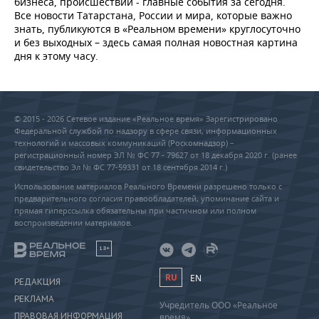
бизнеса, происшествий - главные события за сегодня.
Все новости Татарстана, России и мира, которые важно
знать, публикуются в «Реальном времени» круглосуточно
и без выходных – здесь самая полная новостная картина
дня к этому часу.
© 2015 - 2026 Сетевое издание «Реальное время» Зарегистрировано
Федеральной службой по надзору в сфере связи, информационных
технологий и массовых коммуникаций (Роскомнадзор) –
регистрационный номер ЭЛ № ФС 77 - 79627 от 18 декабря 2020 г. (ранее
свидетельство Эл № ФС 77-59331 от 18 сентября 2014 г.)
Использование материалов Реального Времени разрешено только с
предварительного согласия правообладателей, упоминание сайта и
прямая гиперссылка обязательны при частичном или полном
воспроизведении материалов.
18+
RU
EN
РЕДАКЦИЯ
РЕКЛАМА
Учредитель ООО «Реальное
ПРАВОВАЯ ИНФОРМАЦИЯ
время»