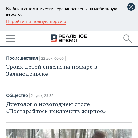
Вы были автоматически перенаправлены на мобильную
версию.
Перейти на полную версию
РЕГИОНЫ
НОВОСТИ
БАШКОРТОСТАН
НОВОСТИ
21.12.2022
ТАТАРСТАН
АНАЛИТИКА
Происшествия
22 дек, 00:00
УДМУРТИЯ
НОВОСТИ АНАЛИТИКИ
ЭКОНОМИКА
Троих детей спасли на пожаре в
Зеленодольске
ДЕКЛАРАЦИИ О ДОХОДАХ
НОВОСТИ ЭКОНОМИКИ
ПРОМЫШЛЕННОСТЬ
КОРОЛИ ГОСЗАКАЗА ПФО
ФИНАНСЫ
НОВОСТИ
НЕДВИЖИМОСТЬ
Общество
21 дек, 23:32
ПРОМЫШЛЕННОСТИ
Диетолог о новогоднем столе:
ВУЗЫ ТАТАРСТАНА
БАНКИ
НОВОСТИ НЕДВИЖИМОСТИ
АВТО
«Постарайтесь исключить жирное»
АГРОПРОМ
КОМУ ПРИНАДЛЕЖАТ
БЮДЖЕТ
НОВОСТИ АВТО
БИЗНЕС
ТОРГОВЫЕ ЦЕНТРЫ
МАШИНОСТРОЕНИЕ
ТАТАРСТАНА
ИНВЕСТИЦИИ
НОВОСТИ БИЗНЕСА
ТЕХНОЛОГИИ