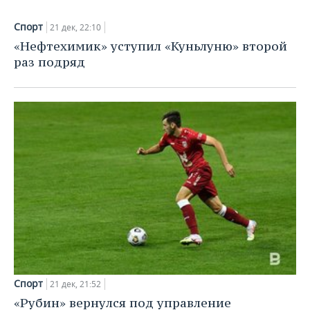
ВОДНЫЕ ВИДЫ СПОРТА
ОБРАЗОВАНИЕ
Спорт
21 дек, 22:10
ХОККЕЙ С МЯЧОМ
ПРОИСШЕСТВИЯ
«Нефтехимик» уступил «Куньлуню» второй
раз подряд
Спорт
21 дек, 21:52
«Рубин» вернулся под управление