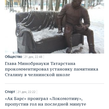
НЕФТЕХИМИЯ
РОЗНИЧНАЯ ТОРГОВЛЯ
НОВОСТИ ТЕХНОЛОГИЙ
МЕРОПРИЯТИЯ
НЕФТЬ
ТРАНСПОРТ
IT
НОВОСТИ МЕРОПРИЯТИЙ
СПОРТ
ОПК
УСЛУГИ
МЕДИА
ВЫЕЗДНАЯ РЕДАКЦИЯ
НОВОСТИ СПОРТА
ОБЩЕСТВО
ЭНЕРГЕТИКА
ТЕЛЕКОММУНИКАЦИИ
БИЗНЕС-БРАНЧИ
ФУТБОЛ
НОВОСТИ ОБЩЕСТВА
ФОТОГАЛЕРЕЯ
ONLINE-КОНФЕРЕНЦИИ
ХОККЕЙ
ВЛАСТЬ
СЮЖЕТЫ
Общество
21 дек, 22:48
Глава Минобрнауки Татарстана
ОТКРЫТАЯ ЛЕКЦИЯ
БАСКЕТБОЛ
ИНФРАСТРУКТУРА
СПРАВОЧНИК
прокомментировал установку памятника
Сталину в челнинской школе
ВОЛЕЙБОЛ
ИСТОРИЯ
СПИСОК ПЕРСОН
ПОЛНАЯ ВЕРСИЯ
КИБЕРСПОРТ
КУЛЬТУРА
СПИСОК КОМПАНИЙ
Спорт
21 дек, 22:22
«Ак Барс» проиграл «Локомотиву»,
ФИГУРНОЕ КАТАНИЕ
МЕДИЦИНА
пропустив гол на последней минуте