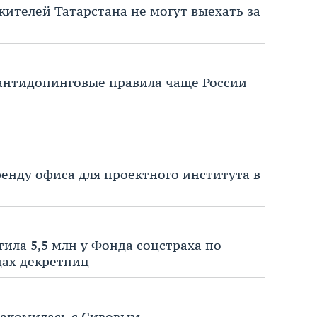
жителей Татарстана не могут выехать за
антидопинговые правила чаще России
ренду офиса для проектного института в
ила 5,5 млн у Фонда соцстраха по
дах декретниц
накомилась с Сивовым