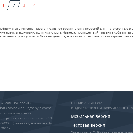
1
2
3
4
 публикуются в интернет-газете «Реальное время». Лента новостей дня — это срочные
е новости экономики, политики, спорта, бизнеса, происшествий - главные события за се
времени» круглосуточно и без выходных – здесь самая полная новостная картина дня к э
Нашли опечатку?
ие «Реальное время»
Выделите текст и нажмите: Ctrl+En
ой службой по надзору в сфере
ологий и массовых
Мобильная версия
р) – регистрационный номер ЭЛ
 2020 г. (ранее свидетельство Эл
Тестовая версия
2014 г.)
Учредитель ООО «Реальное время