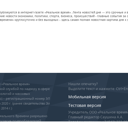
 публикуются в интернет-газете «Реальное время». Лента новостей дня — это срочные
е новости экономики, политики, спорта, бизнеса, происшествий - главные события за се
времени» круглосуточно и без выходных – здесь самая полная новостная картина дня к э
Нашли опечатку?
ие «Реальное время»
Выделите текст и нажмите: Ctrl+En
ой службой по надзору в сфере
ологий и массовых
Мобильная версия
р) – регистрационный номер ЭЛ
 2020 г. (ранее свидетельство Эл
Тестовая версия
2014 г.)
Учредитель ООО «Реальное время
Реального Времени разрешено
Главный редактор Саушина А.А.
огласия правообладателей,
Телефон редакции: +7 (843) 222-90
гиперссылка обязательны при
info@realnoevremya.ru