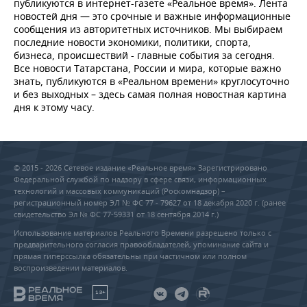
публикуются в интернет-газете «Реальное время». Лента
новостей дня — это срочные и важные информационные
сообщения из авторитетных источников. Мы выбираем
последние новости экономики, политики, спорта,
бизнеса, происшествий - главные события за сегодня.
Все новости Татарстана, России и мира, которые важно
знать, публикуются в «Реальном времени» круглосуточно
и без выходных – здесь самая полная новостная картина
дня к этому часу.
© 2015 - 2026 Сетевое издание «Реальное время» Зарегистрировано
Федеральной службой по надзору в сфере связи, информационных
технологий и массовых коммуникаций (Роскомнадзор) –
регистрационный номер ЭЛ № ФС 77 - 79627 от 18 декабря 2020 г. (ранее
свидетельство Эл № ФС 77-59331 от 18 сентября 2014 г.)
Использование материалов Реального Времени разрешено только с
предварительного согласия правообладателей, упоминание сайта и
прямая гиперссылка обязательны при частичном или полном
воспроизведении материалов.
18+