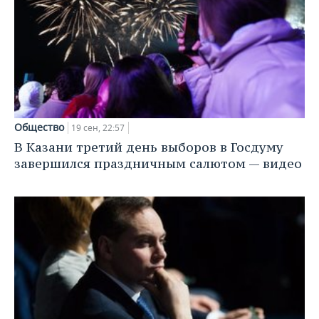
ВОДНЫЕ ВИДЫ СПОРТА
ОБРАЗОВАНИЕ
ХОККЕЙ С МЯЧОМ
ПРОИСШЕСТВИЯ
Общество
19 сен, 22:57
В Казани третий день выборов в Госдуму
завершился праздничным салютом — видео