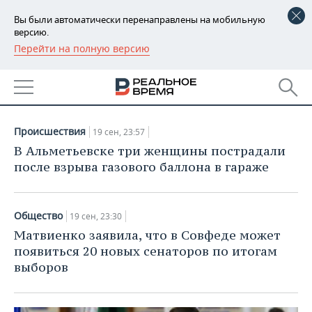
Вы были автоматически перенаправлены на мобильную
версию.
Перейти на полную версию
РЕГИОНЫ
НОВОСТИ
БАШКОРТОСТАН
НОВОСТИ
19.09.2021
ТАТАРСТАН
АНАЛИТИКА
Происшествия
19 сен, 23:57
УДМУРТИЯ
НОВОСТИ АНАЛИТИКИ
ЭКОНОМИКА
В Альметьевске три женщины пострадали
после взрыва газового баллона в гараже
ДЕКЛАРАЦИИ О ДОХОДАХ
НОВОСТИ ЭКОНОМИКИ
ПРОМЫШЛЕННОСТЬ
КОРОЛИ ГОСЗАКАЗА ПФО
ФИНАНСЫ
НОВОСТИ
НЕДВИЖИМОСТЬ
Общество
19 сен, 23:30
ПРОМЫШЛЕННОСТИ
Матвиенко заявила, что в Совфеде может
ВУЗЫ ТАТАРСТАНА
БАНКИ
НОВОСТИ НЕДВИЖИМОСТИ
АВТО
появиться 20 новых сенаторов по итогам
АГРОПРОМ
выборов
КОМУ ПРИНАДЛЕЖАТ
БЮДЖЕТ
НОВОСТИ АВТО
БИЗНЕС
ТОРГОВЫЕ ЦЕНТРЫ
МАШИНОСТРОЕНИЕ
ТАТАРСТАНА
ИНВЕСТИЦИИ
НОВОСТИ БИЗНЕСА
ТЕХНОЛОГИИ