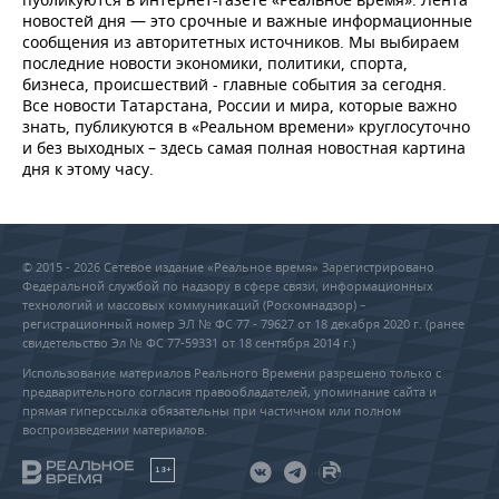
новостей дня — это срочные и важные информационные
сообщения из авторитетных источников. Мы выбираем
последние новости экономики, политики, спорта,
бизнеса, происшествий - главные события за сегодня.
Все новости Татарстана, России и мира, которые важно
знать, публикуются в «Реальном времени» круглосуточно
и без выходных – здесь самая полная новостная картина
дня к этому часу.
© 2015 - 2026 Сетевое издание «Реальное время» Зарегистрировано
Федеральной службой по надзору в сфере связи, информационных
технологий и массовых коммуникаций (Роскомнадзор) –
регистрационный номер ЭЛ № ФС 77 - 79627 от 18 декабря 2020 г. (ранее
свидетельство Эл № ФС 77-59331 от 18 сентября 2014 г.)
Использование материалов Реального Времени разрешено только с
предварительного согласия правообладателей, упоминание сайта и
прямая гиперссылка обязательны при частичном или полном
воспроизведении материалов.
18+