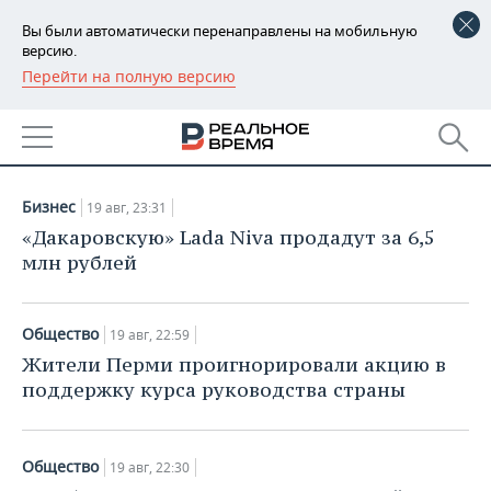
Вы были автоматически перенаправлены на мобильную
версию.
Перейти на полную версию
РЕГИОНЫ
НОВОСТИ
БАШКОРТОСТАН
НОВОСТИ
19.08.2018
ТАТАРСТАН
АНАЛИТИКА
Бизнес
19 авг, 23:31
УДМУРТИЯ
НОВОСТИ АНАЛИТИКИ
ЭКОНОМИКА
«Дакаровскую» Lada Niva продадут за 6,5
млн рублей
ДЕКЛАРАЦИИ О ДОХОДАХ
НОВОСТИ ЭКОНОМИКИ
ПРОМЫШЛЕННОСТЬ
КОРОЛИ ГОСЗАКАЗА ПФО
ФИНАНСЫ
НОВОСТИ
НЕДВИЖИМОСТЬ
Общество
19 авг, 22:59
ПРОМЫШЛЕННОСТИ
Жители Перми проигнорировали акцию в
ВУЗЫ ТАТАРСТАНА
БАНКИ
НОВОСТИ НЕДВИЖИМОСТИ
АВТО
поддержку курса руководства страны
АГРОПРОМ
КОМУ ПРИНАДЛЕЖАТ
БЮДЖЕТ
НОВОСТИ АВТО
БИЗНЕС
ТОРГОВЫЕ ЦЕНТРЫ
МАШИНОСТРОЕНИЕ
ТАТАРСТАНА
Общество
19 авг, 22:30
ИНВЕСТИЦИИ
НОВОСТИ БИЗНЕСА
ТЕХНОЛОГИИ