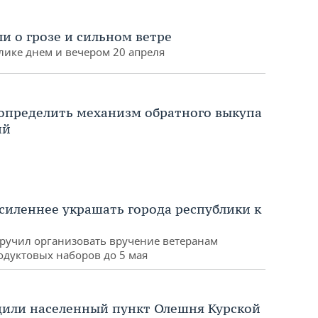
и о грозе и сильном ветре
блике днем и вечером 20 апреля
определить механизм обратного выкупа
ий
усиленнее украшать города республики к
оручил организовать вручение ветеранам
одуктовых наборов до 5 мая
дили населенный пункт Олешня Курской