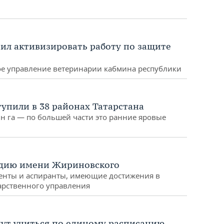
ил активизировать работу по защите
ое управление ветеринарии кабмина республики
упили в 38 районах Татарстана
млн га — по большей части это ранние яровые
ндию имени Жириновского
уденты и аспиранты, имеющие достижения в
арственного управления
дут учиться по единому расписанию