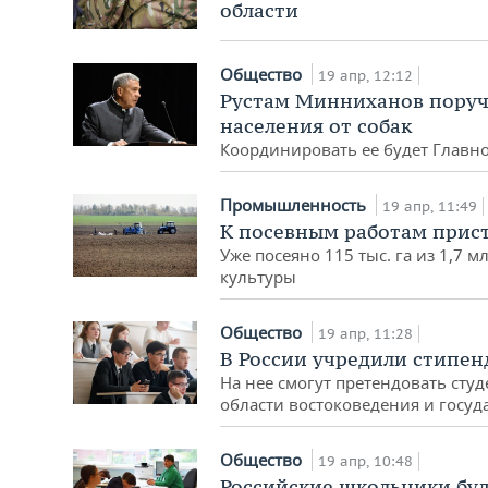
области
Общество
19 апр, 12:12
Рустам Минниханов поруч
населения от собак
Координировать ее будет Главн
Промышленность
19 апр, 11:49
К посевным работам прист
Уже посеяно 115 тыс. га из 1,7 
культуры
Общество
19 апр, 11:28
В России учредили стипе
На нее смогут претендовать ст
области востоковедения и госуд
Общество
19 апр, 10:48
Российские школьники бу