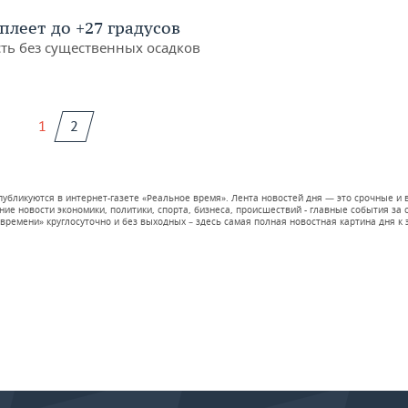
плеет до +27 градусов
ть без существенных осадков
1
2
 публикуются в интернет-газете «Реальное время». Лента новостей дня — это срочные
е новости экономики, политики, спорта, бизнеса, происшествий - главные события за се
времени» круглосуточно и без выходных – здесь самая полная новостная картина дня к э