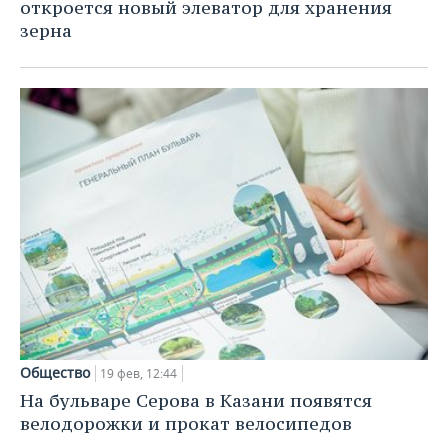
ВОДНЫЕ ВИДЫ СПОРТА
ОБРАЗОВАНИЕ
откроется новый элеватор для хранения
зерна
ХОККЕЙ С МЯЧОМ
ПРОИСШЕСТВИЯ
Общество
19 фев, 12:44
На бульваре Серова в Казани появятся
велодорожки и прокат велосипедов