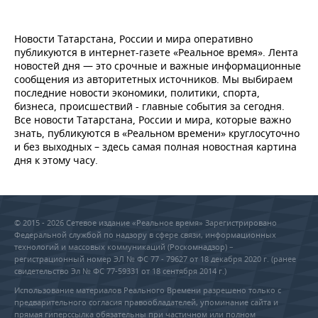
Новости Татарстана, России и мира оперативно
публикуются в интернет-газете «Реальное время». Лента
новостей дня — это срочные и важные информационные
сообщения из авторитетных источников. Мы выбираем
последние новости экономики, политики, спорта,
бизнеса, происшествий - главные события за сегодня.
Все новости Татарстана, России и мира, которые важно
знать, публикуются в «Реальном времени» круглосуточно
и без выходных – здесь самая полная новостная картина
дня к этому часу.
© 2015 - 2026 Сетевое издание «Реальное время» Зарегистрировано
Федеральной службой по надзору в сфере связи, информационных
технологий и массовых коммуникаций (Роскомнадзор) –
регистрационный номер ЭЛ № ФС 77 - 79627 от 18 декабря 2020 г. (ранее
свидетельство Эл № ФС 77-59331 от 18 сентября 2014 г.)
Использование материалов Реального Времени разрешено только с
предварительного согласия правообладателей, упоминание сайта и
прямая гиперссылка обязательны при частичном или полном