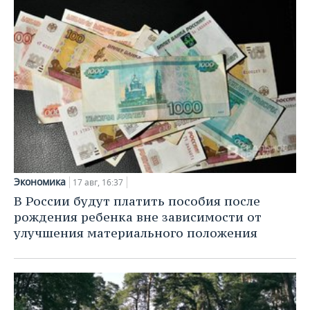
ВОДНЫЕ ВИДЫ СПОРТА
ОБРАЗОВАНИЕ
ХОККЕЙ С МЯЧОМ
ПРОИСШЕСТВИЯ
Экономика
17 авг, 16:37
В России будут платить пособия после
рождения ребенка вне зависимости от
улучшения материального положения