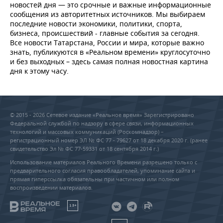
новостей дня — это срочные и важные информационные
сообщения из авторитетных источников. Мы выбираем
последние новости экономики, политики, спорта,
бизнеса, происшествий - главные события за сегодня.
Все новости Татарстана, России и мира, которые важно
знать, публикуются в «Реальном времени» круглосуточно
и без выходных – здесь самая полная новостная картина
дня к этому часу.
© 2015 - 2026 Сетевое издание «Реальное время» Зарегистрировано
Федеральной службой по надзору в сфере связи, информационных
технологий и массовых коммуникаций (Роскомнадзор) –
регистрационный номер ЭЛ № ФС 77 - 79627 от 18 декабря 2020 г. (ранее
свидетельство Эл № ФС 77-59331 от 18 сентября 2014 г.)
Использование материалов Реального Времени разрешено только с
предварительного согласия правообладателей, упоминание сайта и
прямая гиперссылка обязательны при частичном или полном
воспроизведении материалов.
18+