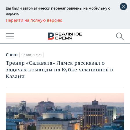
Вы были автоматически перенаправлены на мобильную
версию.
Перейти на полную версию
РЕГИОНЫ
НОВОСТИ
БАШКОРТОСТАН
НОВОСТИ
17.08.2020
ТАТАРСТАН
АНАЛИТИКА
Спорт
17 авг, 17:21
УДМУРТИЯ
НОВОСТИ АНАЛИТИКИ
ЭКОНОМИКА
Тренер «Салавата» Ламса рассказал о
задачах команды на Кубке чемпионов в
ДЕКЛАРАЦИИ О ДОХОДАХ
НОВОСТИ ЭКОНОМИКИ
ПРОМЫШЛЕННОСТЬ
Казани
КОРОЛИ ГОСЗАКАЗА ПФО
ФИНАНСЫ
НОВОСТИ
НЕДВИЖИМОСТЬ
ПРОМЫШЛЕННОСТИ
ВУЗЫ ТАТАРСТАНА
БАНКИ
НОВОСТИ НЕДВИЖИМОСТИ
АВТО
АГРОПРОМ
КОМУ ПРИНАДЛЕЖАТ
БЮДЖЕТ
НОВОСТИ АВТО
БИЗНЕС
ТОРГОВЫЕ ЦЕНТРЫ
МАШИНОСТРОЕНИЕ
ТАТАРСТАНА
ИНВЕСТИЦИИ
НОВОСТИ БИЗНЕСА
ТЕХНОЛОГИИ