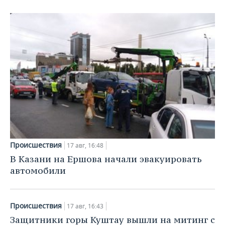
ВОДНЫЕ ВИДЫ СПОРТА
ОБРАЗОВАНИЕ
ХОККЕЙ С МЯЧОМ
ПРОИСШЕСТВИЯ
Происшествия
17 авг, 16:48
В Казани на Ершова начали эвакуировать
автомобили
Происшествия
17 авг, 16:43
Защитники горы Куштау вышли на митинг с