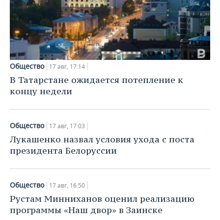
НЕФТЕХИМИЯ
РОЗНИЧНАЯ ТОРГОВЛЯ
НОВОСТИ ТЕХНОЛОГИЙ
МЕРОПРИЯТИЯ
НЕФТЬ
ТРАНСПОРТ
IT
НОВОСТИ МЕРОПРИЯТИЙ
СПОРТ
ОПК
УСЛУГИ
МЕДИА
ВЫЕЗДНАЯ РЕДАКЦИЯ
НОВОСТИ СПОРТА
ОБЩЕСТВО
Общество
17 авг, 17:14
ЭНЕРГЕТИКА
В Татарстане ожидается потепление к
ТЕЛЕКОММУНИКАЦИИ
БИЗНЕС-БРАНЧИ
ФУТБОЛ
НОВОСТИ ОБЩЕСТВА
ФОТОГАЛЕРЕЯ
концу недели
ONLINE-КОНФЕРЕНЦИИ
ХОККЕЙ
ВЛАСТЬ
СЮЖЕТЫ
Общество
17 авг, 17:03
ОТКРЫТАЯ ЛЕКЦИЯ
БАСКЕТБОЛ
ИНФРАСТРУКТУРА
СПРАВОЧНИК
Лукашенко назвал условия ухода с поста
президента Белоруссии
ВОЛЕЙБОЛ
ИСТОРИЯ
СПИСОК ПЕРСОН
ПОЛНАЯ ВЕРСИЯ
КИБЕРСПОРТ
КУЛЬТУРА
СПИСОК КОМПАНИЙ
Общество
17 авг, 16:50
Рустам Минниханов оценил реализацию
ФИГУРНОЕ КАТАНИЕ
МЕДИЦИНА
программы «Наш двор» в Заинске