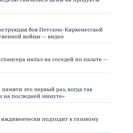
нструкция боя Петсамо-Киркенесской
твенной войны — видео
спансера напал на соседей по палате —
памяти это первый раз, когда так
ч на последней минуте»
а иждивенчески подходит к газовому