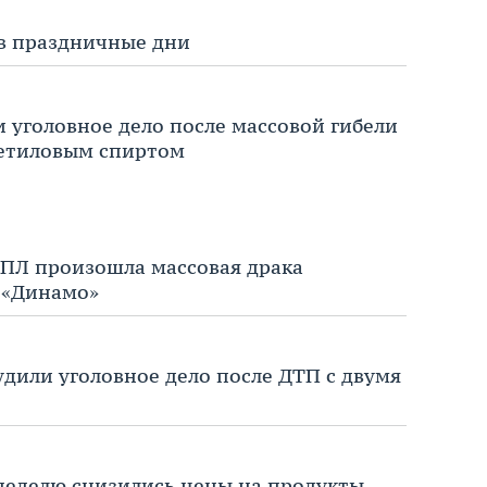
 в праздничные дни
и уголовное дело после массовой гибели
метиловым спиртом
РПЛ произошла массовая драка
 «Динамо»
дили уголовное дело после ДТП с двумя
неделю снизились цены на продукты