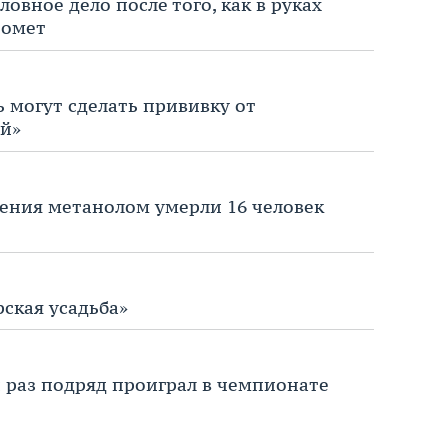
овное дело после того, как в руках
томет
ь могут сделать прививку от
й»
ления метанолом умерли 16 человек
рская усадьба»
 раз подряд проиграл в чемпионате