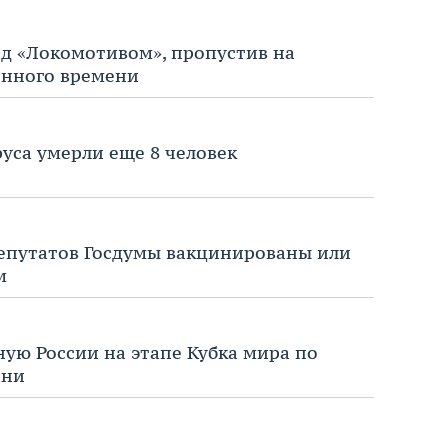
ад «Локомотивом», пропустив на
енного времени
руса умерли еще 8 человек
депутатов Госдумы вакцинированы или
м
ную России на этапе Кубка мира по
ани