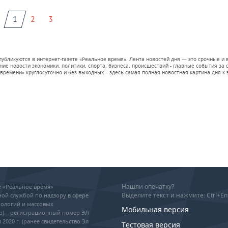
1
2
3
 публикуются в интернет-газете «Реальное время». Лента новостей дня — это срочные
е новости экономики, политики, спорта, бизнеса, происшествий - главные события за се
времени» круглосуточно и без выходных – здесь самая полная новостная картина дня к э
Нашли опечатку?
ие «Реальное время»
Выделите текст и нажмите: Ctrl+En
ой службой по надзору в сфере
ологий и массовых
Мобильная версия
р) – регистрационный номер ЭЛ
 2020 г. (ранее свидетельство Эл
Тестовая версия