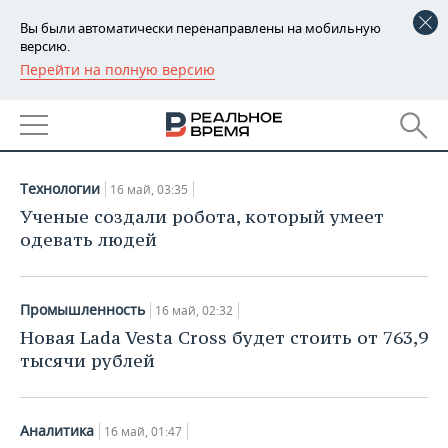
Вы были автоматически перенаправлены на мобильную
версию.
Перейти на полную версию
РЕГИОНЫ
НОВОСТИ
БАШКОРТОСТАН
НОВОСТИ
16.05.2018
ТАТАРСТАН
АНАЛИТИКА
Технологии
16 май, 03:35
УДМУРТИЯ
НОВОСТИ АНАЛИТИКИ
ЭКОНОМИКА
Ученые создали робота, который умеет
одевать людей
ДЕКЛАРАЦИИ О ДОХОДАХ
НОВОСТИ ЭКОНОМИКИ
ПРОМЫШЛЕННОСТЬ
КОРОЛИ ГОСЗАКАЗА ПФО
ФИНАНСЫ
НОВОСТИ
НЕДВИЖИМОСТЬ
Промышленность
16 май, 02:32
ПРОМЫШЛЕННОСТИ
Новая Lada Vesta Cross будет стоить от 763,9
ВУЗЫ ТАТАРСТАНА
БАНКИ
НОВОСТИ НЕДВИЖИМОСТИ
АВТО
тысячи рублей
АГРОПРОМ
КОМУ ПРИНАДЛЕЖАТ
БЮДЖЕТ
НОВОСТИ АВТО
БИЗНЕС
ТОРГОВЫЕ ЦЕНТРЫ
МАШИНОСТРОЕНИЕ
ТАТАРСТАНА
Аналитика
16 май, 01:47
ИНВЕСТИЦИИ
НОВОСТИ БИЗНЕСА
ТЕХНОЛОГИИ