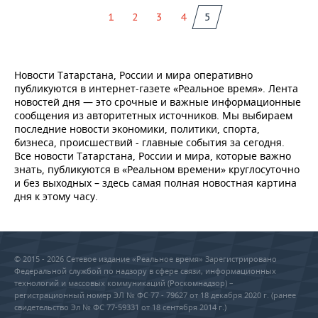
ВОДНЫЕ ВИДЫ СПОРТА
ОБРАЗОВАНИЕ
1
2
3
4
5
ХОККЕЙ С МЯЧОМ
ПРОИСШЕСТВИЯ
Новости Татарстана, России и мира оперативно
публикуются в интернет-газете «Реальное время». Лента
новостей дня — это срочные и важные информационные
сообщения из авторитетных источников. Мы выбираем
последние новости экономики, политики, спорта,
бизнеса, происшествий - главные события за сегодня.
Все новости Татарстана, России и мира, которые важно
знать, публикуются в «Реальном времени» круглосуточно
и без выходных – здесь самая полная новостная картина
дня к этому часу.
© 2015 - 2026 Сетевое издание «Реальное время» Зарегистрировано
Федеральной службой по надзору в сфере связи, информационных
технологий и массовых коммуникаций (Роскомнадзор) –
регистрационный номер ЭЛ № ФС 77 - 79627 от 18 декабря 2020 г. (ранее
свидетельство Эл № ФС 77-59331 от 18 сентября 2014 г.)