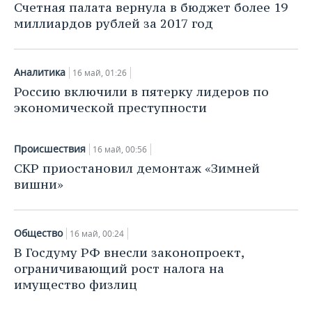
НЕФТЕХИМИЯ
Счетная палата вернула в бюджет более 19
миллиардов рублей за 2017 год
РОЗНИЧНАЯ ТОРГОВЛЯ
НОВОСТИ ТЕХНОЛОГИЙ
МЕРОПРИЯТИЯ
НЕФТЬ
ТРАНСПОРТ
IT
НОВОСТИ МЕРОПРИЯТИЙ
СПОРТ
ОПК
Аналитика
16 май, 01:26
УСЛУГИ
МЕДИА
ВЫЕЗДНАЯ РЕДАКЦИЯ
НОВОСТИ СПОРТА
ОБЩЕСТВО
Россию включили в пятерку лидеров по
ЭНЕРГЕТИКА
экономической преступности
ТЕЛЕКОММУНИКАЦИИ
БИЗНЕС-БРАНЧИ
ФУТБОЛ
НОВОСТИ ОБЩЕСТВА
ФОТОГАЛЕРЕЯ
Происшествия
16 май, 00:56
ONLINE-КОНФЕРЕНЦИИ
ХОККЕЙ
ВЛАСТЬ
СЮЖЕТЫ
СКР приостановил демонтаж «Зимней
вишни»
ОТКРЫТАЯ ЛЕКЦИЯ
БАСКЕТБОЛ
ИНФРАСТРУКТУРА
СПРАВОЧНИК
ВОЛЕЙБОЛ
ИСТОРИЯ
СПИСОК ПЕРСОН
ПОЛНАЯ ВЕРСИЯ
Общество
16 май, 00:24
КИБЕРСПОРТ
КУЛЬТУРА
СПИСОК КОМПАНИЙ
В Госдуму РФ внесли законопроект,
ограничивающий рост налога на
ФИГУРНОЕ КАТАНИЕ
МЕДИЦИНА
имущество физлиц