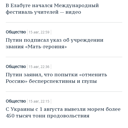
НЕФТЕХИМИЯ
В Елабуге начался Международный
РОЗНИЧНАЯ ТОРГОВЛЯ
НОВОСТИ ТЕХНОЛОГИЙ
МЕРОПРИЯТИЯ
фестиваль учителей — видео
НЕФТЬ
ТРАНСПОРТ
IT
НОВОСТИ МЕРОПРИЯТИЙ
СПОРТ
ОПК
Общество
15 авг, 22:59
УСЛУГИ
МЕДИА
ВЫЕЗДНАЯ РЕДАКЦИЯ
НОВОСТИ СПОРТА
ОБЩЕСТВО
Путин подписал указ об учреждении
ЭНЕРГЕТИКА
звания «Мать-героиня»
ТЕЛЕКОММУНИКАЦИИ
БИЗНЕС-БРАНЧИ
ФУТБОЛ
НОВОСТИ ОБЩЕСТВА
ФОТОГАЛЕРЕЯ
ONLINE-КОНФЕРЕНЦИИ
ХОККЕЙ
ВЛАСТЬ
СЮЖЕТЫ
Общество
15 авг, 22:36
Путин заявил, что попытки «отменить
ОТКРЫТАЯ ЛЕКЦИЯ
БАСКЕТБОЛ
ИНФРАСТРУКТУРА
СПРАВОЧНИК
Россию» бесперспективны и глупы
ВОЛЕЙБОЛ
ИСТОРИЯ
СПИСОК ПЕРСОН
ПОЛНАЯ ВЕРСИЯ
Общество
15 авг, 22:15
КИБЕРСПОРТ
КУЛЬТУРА
СПИСОК КОМПАНИЙ
С Украины с 1 августа вывезли морем более
450 тысяч тонн продовольствия
ФИГУРНОЕ КАТАНИЕ
МЕДИЦИНА