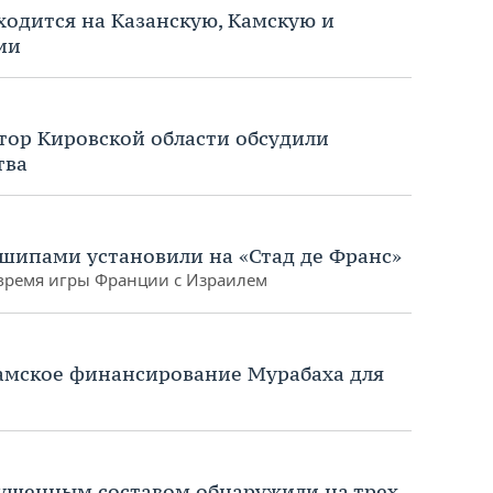
ходится на Казанскую, Камскую и
ии
атор Кировской области обсудили
тва
шипами установили на «Стад де Франс»
время игры Франции с Израилем
ламское финансирование Мурабаха для
рушенным составом обнаружили на трех