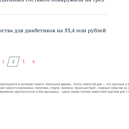
рства для диабетиков на 53,4 млн рублей
1
2
3
4
 публикуются в интернет-газете «Реальное время». Лента новостей дня — это срочные
е новости экономики, политики, спорта, бизнеса, происшествий - главные события за се
времени» круглосуточно и без выходных – здесь самая полная новостная картина дня к э