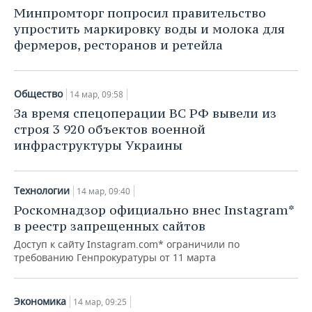
НЕФТЕХИМИЯ
Минпромторг попросил правительство
РОЗНИЧНАЯ ТОРГОВЛЯ
НОВОСТИ ТЕХНОЛОГИЙ
МЕРОПРИЯТИЯ
упростить маркировку воды и молока для
НЕФТЬ
фермеров, ресторанов и ретейла
ТРАНСПОРТ
IT
НОВОСТИ МЕРОПРИЯТИЙ
СПОРТ
ОПК
УСЛУГИ
МЕДИА
ВЫЕЗДНАЯ РЕДАКЦИЯ
НОВОСТИ СПОРТА
ОБЩЕСТВО
Общество
14 мар, 09:58
ЭНЕРГЕТИКА
За время спецоперации ВС РФ вывели из
ТЕЛЕКОММУНИКАЦИИ
БИЗНЕС-БРАНЧИ
ФУТБОЛ
НОВОСТИ ОБЩЕСТВА
ФОТОГАЛЕРЕЯ
строя 3 920 объектов военной
инфраструктуры Украины
ONLINE-КОНФЕРЕНЦИИ
ХОККЕЙ
ВЛАСТЬ
СЮЖЕТЫ
ОТКРЫТАЯ ЛЕКЦИЯ
БАСКЕТБОЛ
ИНФРАСТРУКТУРА
СПРАВОЧНИК
Технологии
14 мар, 09:40
Роскомнадзор официально внес Instagram*
ВОЛЕЙБОЛ
ИСТОРИЯ
СПИСОК ПЕРСОН
ПОЛНАЯ ВЕРСИЯ
в реестр запрещенных сайтов
Доступ к сайту Instagram.com* ограничили по
КИБЕРСПОРТ
КУЛЬТУРА
СПИСОК КОМПАНИЙ
требованию Генпрокуратуры от 11 марта
ФИГУРНОЕ КАТАНИЕ
МЕДИЦИНА
Экономика
14 мар, 09:25