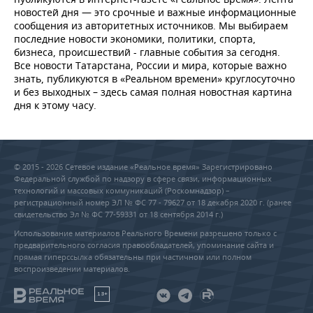
новостей дня — это срочные и важные информационные
сообщения из авторитетных источников. Мы выбираем
последние новости экономики, политики, спорта,
бизнеса, происшествий - главные события за сегодня.
Все новости Татарстана, России и мира, которые важно
знать, публикуются в «Реальном времени» круглосуточно
и без выходных – здесь самая полная новостная картина
дня к этому часу.
© 2015 - 2026 Сетевое издание «Реальное время» Зарегистрировано
Федеральной службой по надзору в сфере связи, информационных
технологий и массовых коммуникаций (Роскомнадзор) –
регистрационный номер ЭЛ № ФС 77 - 79627 от 18 декабря 2020 г. (ранее
свидетельство Эл № ФС 77-59331 от 18 сентября 2014 г.)
Использование материалов Реального Времени разрешено только с
предварительного согласия правообладателей, упоминание сайта и
прямая гиперссылка обязательны при частичном или полном
воспроизведении материалов.
18+