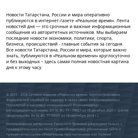
Новости Татарстана, России и мира оперативно
публикуются в интернет-газете «Реальное время». Лента
новостей дня — это срочные и важные информационные
сообщения из авторитетных источников. Мы выбираем
последние новости экономики, политики, спорта,
бизнеса, происшествий - главные события за сегодня.
Все новости Татарстана, России и мира, которые важно
знать, публикуются в «Реальном времени» круглосуточно
и без выходных – здесь самая полная новостная картина
дня к этому часу.
© 2015 - 2026 Сетевое издание «Реальное время» Зарегистрировано
Федеральной службой по надзору в сфере связи, информационных
технологий и массовых коммуникаций (Роскомнадзор) –
регистрационный номер ЭЛ № ФС 77 - 79627 от 18 декабря 2020 г. (ранее
свидетельство Эл № ФС 77-59331 от 18 сентября 2014 г.)
Использование материалов Реального Времени разрешено только с
предварительного согласия правообладателей, упоминание сайта и
прямая гиперссылка обязательны при частичном или полном