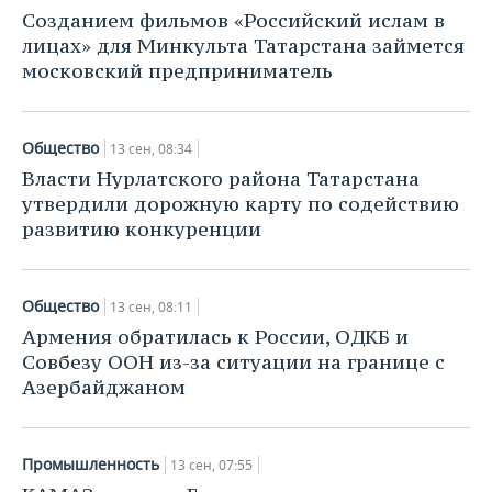
НЕФТЕХИМИЯ
Созданием фильмов «Российский ислам в
РОЗНИЧНАЯ ТОРГОВЛЯ
НОВОСТИ ТЕХНОЛОГИЙ
МЕРОПРИЯТИЯ
лицах» для Минкульта Татарстана займется
НЕФТЬ
московский предприниматель
ТРАНСПОРТ
IT
НОВОСТИ МЕРОПРИЯТИЙ
СПОРТ
ОПК
УСЛУГИ
МЕДИА
ВЫЕЗДНАЯ РЕДАКЦИЯ
НОВОСТИ СПОРТА
ОБЩЕСТВО
Общество
13 сен, 08:34
ЭНЕРГЕТИКА
Власти Нурлатского района Татарстана
ТЕЛЕКОММУНИКАЦИИ
БИЗНЕС-БРАНЧИ
ФУТБОЛ
НОВОСТИ ОБЩЕСТВА
ФОТОГАЛЕРЕЯ
утвердили дорожную карту по содействию
развитию конкуренции
ONLINE-КОНФЕРЕНЦИИ
ХОККЕЙ
ВЛАСТЬ
СЮЖЕТЫ
ОТКРЫТАЯ ЛЕКЦИЯ
БАСКЕТБОЛ
ИНФРАСТРУКТУРА
СПРАВОЧНИК
Общество
13 сен, 08:11
Армения обратилась к России, ОДКБ и
ВОЛЕЙБОЛ
ИСТОРИЯ
СПИСОК ПЕРСОН
ПОЛНАЯ ВЕРСИЯ
Совбезу ООН из-за ситуации на границе с
Азербайджаном
КИБЕРСПОРТ
КУЛЬТУРА
СПИСОК КОМПАНИЙ
ФИГУРНОЕ КАТАНИЕ
МЕДИЦИНА
Промышленность
13 сен, 07:55