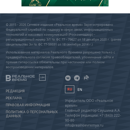
© 2015 - 2026 Сетевое издание «Реальное время» Зарегистрировано
Федеральной службой по надзору в сфере связи, информационных
технологий и массовых коммуникаций (Роскомнадзор) –
регистрационный номер ЭЛ № ФС 77 - 79627 от 18 декабря 2020 г. (ранее
свидетельство Эл № ФС 77-59331 от 18 сентября 2014 г.)
Использование материалов Реального Времени разрешено только с
предварительного согласия правообладателей, упоминание сайта и
прямая гиперссылка обязательны при частичном или полном
воспроизведении материалов.
18+
RU
EN
РЕДАКЦИЯ
РЕКЛАМА
Учредитель ООО «Реальное
ПРАВОВАЯ ИНФОРМАЦИЯ
время»
Главный редактор Саушина А.А.
ПОЛИТИКА О ПЕРСОНАЛЬНЫХ
Телефон редакции: +7 (843) 222-
ДАННЫХ
90-80
info@realnoevremya.ru