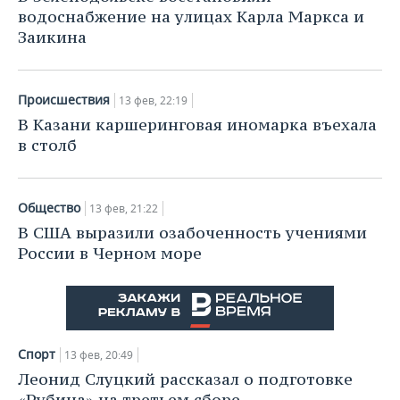
ВОДНЫЕ ВИДЫ СПОРТА
ОБРАЗОВАНИЕ
водоснабжение на улицах Карла Маркса и
Заикина
ХОККЕЙ С МЯЧОМ
ПРОИСШЕСТВИЯ
Происшествия
13 фев, 22:19
В Казани каршеринговая иномарка въехала
в столб
Общество
13 фев, 21:22
В США выразили озабоченность учениями
России в Черном море
Спорт
13 фев, 20:49
Леонид Слуцкий рассказал о подготовке
«Рубина» на третьем сборе