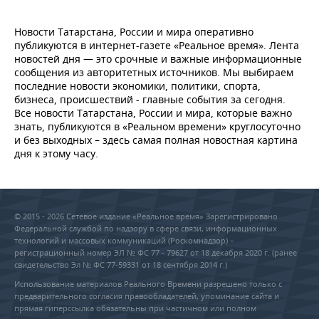
Новости Татарстана, России и мира оперативно
публикуются в интернет-газете «Реальное время». Лента
новостей дня — это срочные и важные информационные
сообщения из авторитетных источников. Мы выбираем
последние новости экономики, политики, спорта,
бизнеса, происшествий - главные события за сегодня.
Все новости Татарстана, России и мира, которые важно
знать, публикуются в «Реальном времени» круглосуточно
и без выходных – здесь самая полная новостная картина
дня к этому часу.
© 2015 - 2026 Сетевое издание «Реальное время» Зарегистрировано
Федеральной службой по надзору в сфере связи, информационных
технологий и массовых коммуникаций (Роскомнадзор) –
регистрационный номер ЭЛ № ФС 77 - 79627 от 18 декабря 2020 г. (ранее
свидетельство Эл № ФС 77-59331 от 18 сентября 2014 г.)
Использование материалов Реального Времени разрешено только с
предварительного согласия правообладателей, упоминание сайта и
прямая гиперссылка обязательны при частичном или полном