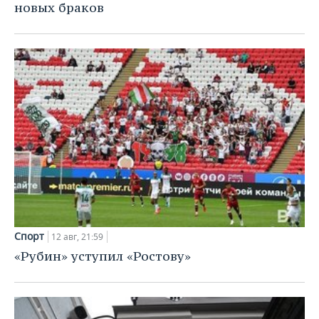
ВОДНЫЕ ВИДЫ СПОРТА
ОБРАЗОВАНИЕ
новых браков
ХОККЕЙ С МЯЧОМ
ПРОИСШЕСТВИЯ
Спорт
12 авг, 21:59
«Рубин» уступил «Ростову»