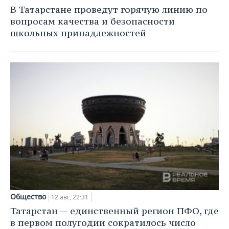
НЕФТЕХИМИЯ
В Татарстане проведут горячую линию по
РОЗНИЧНАЯ ТОРГОВЛЯ
НОВОСТИ ТЕХНОЛОГИЙ
МЕРОПРИЯТИЯ
вопросам качества и безопасности
НЕФТЬ
школьных принадлежностей
ТРАНСПОРТ
IT
НОВОСТИ МЕРОПРИЯТИЙ
СПОРТ
ОПК
УСЛУГИ
МЕДИА
ВЫЕЗДНАЯ РЕДАКЦИЯ
НОВОСТИ СПОРТА
ОБЩЕСТВО
ЭНЕРГЕТИКА
ТЕЛЕКОММУНИКАЦИИ
БИЗНЕС-БРАНЧИ
ФУТБОЛ
НОВОСТИ ОБЩЕСТВА
ФОТОГАЛЕРЕЯ
ONLINE-КОНФЕРЕНЦИИ
ХОККЕЙ
ВЛАСТЬ
СЮЖЕТЫ
ОТКРЫТАЯ ЛЕКЦИЯ
БАСКЕТБОЛ
ИНФРАСТРУКТУРА
СПРАВОЧНИК
ВОЛЕЙБОЛ
ИСТОРИЯ
СПИСОК ПЕРСОН
ПОЛНАЯ ВЕРСИЯ
КИБЕРСПОРТ
КУЛЬТУРА
СПИСОК КОМПАНИЙ
Общество
12 авг, 22:31
ФИГУРНОЕ КАТАНИЕ
МЕДИЦИНА
Татарстан — единственный регион ПФО, где
в первом полугодии сократилось число