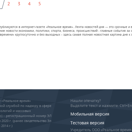
2
3
4
5
 публикуются в интернет-газете «Реальное время». Лента новостей дня — это срочные
е новости экономики, политики, спорта, бизнеса, происшествий - главные события за се
времени» круглосуточно и без выходных – здесь самая полная новостная картина дня к э
Нашли опечатку?
ие «Реальное время»
Выделите текст и нажмите: Ctrl+En
ой службой по надзору в сфере
ологий и массовых
Мобильная версия
р) – регистрационный номер ЭЛ
 2020 г. (ранее свидетельство Эл
Тестовая версия
2014 г.)
Учредитель ООО «Реальное время