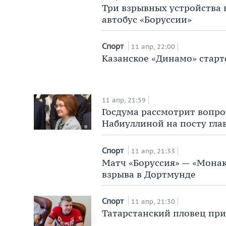
Три взрывных устройства н
автобус «Боруссии»
Спорт
11 апр, 22:00
Казанское «Динамо» старт
11 апр, 21:59
Госдума рассмотрит вопр
Набиуллиной на посту гла
Спорт
11 апр, 21:33
Матч «Боруссия» — «Монак
взрыва в Дортмунде
Спорт
11 апр, 21:30
Татарстанский пловец при