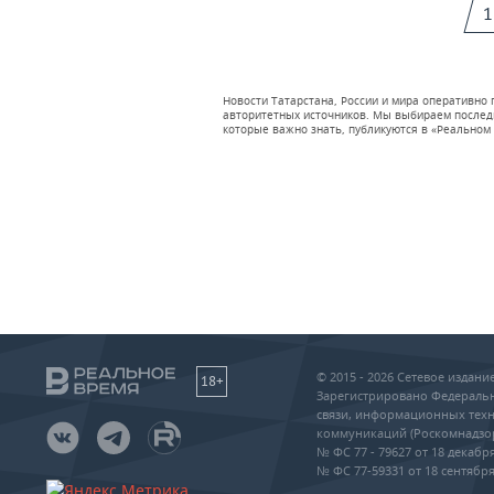
1
Новости Татарстана, России и мира оперативно
авторитетных источников. Мы выбираем последни
которые важно знать, публикуются в «Реальном 
© 2015 - 2026 Сетевое издан
18+
Зарегистрировано Федеральн
связи, информационных техн
коммуникаций (Роскомнадзо
№ ФС 77 - 79627 от 18 декабря
№ ФС 77-59331 от 18 сентября 