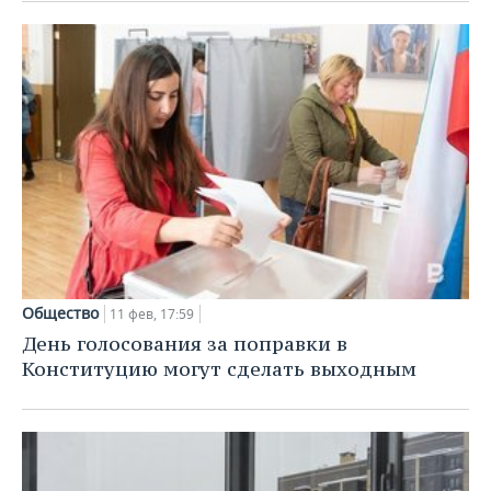
ВОДНЫЕ ВИДЫ СПОРТА
ОБРАЗОВАНИЕ
ХОККЕЙ С МЯЧОМ
ПРОИСШЕСТВИЯ
Общество
11 фев, 17:59
День голосования за поправки в
Конституцию могут сделать выходным