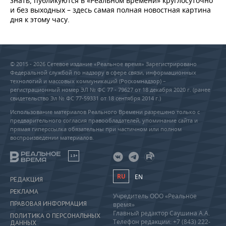
знать, публикуются в «Реальном времени» круглосуточно
и без выходных – здесь самая полная новостная картина
дня к этому часу.
© 2015 - 2026 Сетевое издание «Реальное время» Зарегистрировано
Федеральной службой по надзору в сфере связи, информационных
технологий и массовых коммуникаций (Роскомнадзор) –
регистрационный номер ЭЛ № ФС 77 - 79627 от 18 декабря 2020 г. (ранее
свидетельство Эл № ФС 77-59331 от 18 сентября 2014 г.)
Использование материалов Реального Времени разрешено только с
предварительного согласия правообладателей, упоминание сайта и
прямая гиперссылка обязательны при частичном или полном
воспроизведении материалов.
18+
RU
EN
РЕДАКЦИЯ
РЕКЛАМА
Учредитель ООО «Реальное
ПРАВОВАЯ ИНФОРМАЦИЯ
время»
Главный редактор Саушина А.А.
ПОЛИТИКА О ПЕРСОНАЛЬНЫХ
Телефон редакции: +7 (843) 222-
ДАННЫХ