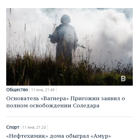
ВОДНЫЕ ВИДЫ СПОРТА
ОБРАЗОВАНИЕ
ХОККЕЙ С МЯЧОМ
ПРОИСШЕСТВИЯ
Общество
11 янв, 21:49
Основатель «Вагнера» Пригожин заявил о
полном освобождении Соледара
Спорт
11 янв, 21:23
«Нефтехимик» дома обыграл «Амур»