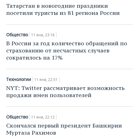
НЕФТЕХИМИЯ
Татарстан в новогодние праздники
РОЗНИЧНАЯ ТОРГОВЛЯ
НОВОСТИ ТЕХНОЛОГИЙ
МЕРОПРИЯТИЯ
посетили туристы из 81 региона России
НЕФТЬ
ТРАНСПОРТ
IT
НОВОСТИ МЕРОПРИЯТИЙ
СПОРТ
ОПК
Общество
11 янв, 23:16
УСЛУГИ
МЕДИА
ВЫЕЗДНАЯ РЕДАКЦИЯ
НОВОСТИ СПОРТА
ОБЩЕСТВО
В России за год количество обращений по
ЭНЕРГЕТИКА
страхованию от несчастных случаев
ТЕЛЕКОММУНИКАЦИИ
БИЗНЕС-БРАНЧИ
ФУТБОЛ
НОВОСТИ ОБЩЕСТВА
ФОТОГАЛЕРЕЯ
сократилось на 17%
ONLINE-КОНФЕРЕНЦИИ
ХОККЕЙ
ВЛАСТЬ
СЮЖЕТЫ
Технологии
11 янв, 22:51
ОТКРЫТАЯ ЛЕКЦИЯ
БАСКЕТБОЛ
ИНФРАСТРУКТУРА
СПРАВОЧНИК
NYT: Twitter рассматривает возможность
продажи имен пользователей
ВОЛЕЙБОЛ
ИСТОРИЯ
СПИСОК ПЕРСОН
ПОЛНАЯ ВЕРСИЯ
КИБЕРСПОРТ
КУЛЬТУРА
СПИСОК КОМПАНИЙ
Общество
11 янв, 22:12
Скончался первый президент Башкирии
ФИГУРНОЕ КАТАНИЕ
МЕДИЦИНА
Муртаза Рахимов