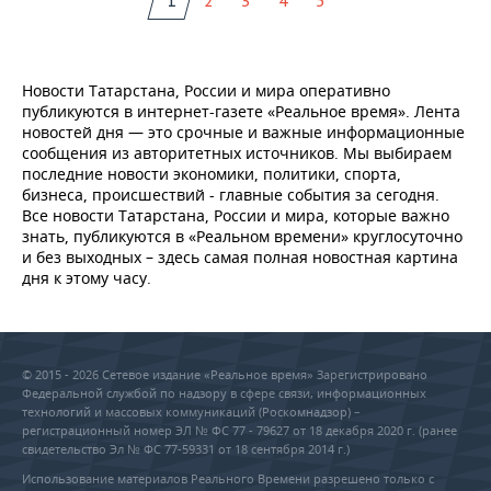
1
2
3
4
5
Новости Татарстана, России и мира оперативно
публикуются в интернет-газете «Реальное время». Лента
новостей дня — это срочные и важные информационные
сообщения из авторитетных источников. Мы выбираем
последние новости экономики, политики, спорта,
бизнеса, происшествий - главные события за сегодня.
Все новости Татарстана, России и мира, которые важно
знать, публикуются в «Реальном времени» круглосуточно
и без выходных – здесь самая полная новостная картина
дня к этому часу.
© 2015 - 2026 Сетевое издание «Реальное время» Зарегистрировано
Федеральной службой по надзору в сфере связи, информационных
технологий и массовых коммуникаций (Роскомнадзор) –
регистрационный номер ЭЛ № ФС 77 - 79627 от 18 декабря 2020 г. (ранее
свидетельство Эл № ФС 77-59331 от 18 сентября 2014 г.)
Использование материалов Реального Времени разрешено только с