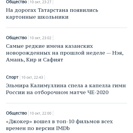
Общество
НЕФТЕХИМИЯ
10 окт, 23:27
На дорогах Татарстана появились
РОЗНИЧНАЯ ТОРГОВЛЯ
НОВОСТИ ТЕХНОЛОГИЙ
МЕРОПРИЯТИЯ
НЕФТЬ
картонные школьники
ТРАНСПОРТ
IT
НОВОСТИ МЕРОПРИЯТИЙ
СПОРТ
ОПК
Общество
УСЛУГИ
МЕДИА
ВЫЕЗДНАЯ РЕДАКЦИЯ
НОВОСТИ СПОРТА
10 окт, 23:02
ОБЩЕСТВО
ЭНЕРГЕТИКА
Самые редкие имена казанских
ТЕЛЕКОММУНИКАЦИИ
БИЗНЕС-БРАНЧИ
ФУТБОЛ
НОВОСТИ ОБЩЕСТВА
ФОТОГАЛЕРЕЯ
новорожденных на прошлой неделе — Нэя,
Амань, Кир и Сафият
ONLINE-КОНФЕРЕНЦИИ
ХОККЕЙ
ВЛАСТЬ
СЮЖЕТЫ
Спорт
10 окт, 22:43
ОТКРЫТАЯ ЛЕКЦИЯ
БАСКЕТБОЛ
ИНФРАСТРУКТУРА
СПРАВОЧНИК
Эльмира Калимуллина спела а капелла гимн
России на отборочном матче ЧЕ-2020
ВОЛЕЙБОЛ
ИСТОРИЯ
СПИСОК ПЕРСОН
ПОЛНАЯ ВЕРСИЯ
КИБЕРСПОРТ
КУЛЬТУРА
СПИСОК КОМПАНИЙ
Общество
10 окт, 22:00
ФИГУРНОЕ КАТАНИЕ
МЕДИЦИНА
«Джокер» вошел в топ-10 фильмов всех
времен по версии IMDb