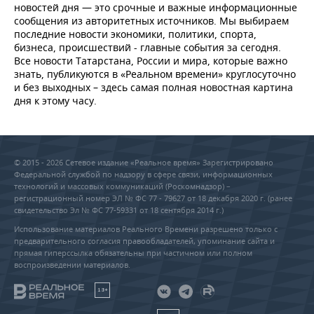
новостей дня — это срочные и важные информационные
сообщения из авторитетных источников. Мы выбираем
последние новости экономики, политики, спорта,
бизнеса, происшествий - главные события за сегодня.
Все новости Татарстана, России и мира, которые важно
знать, публикуются в «Реальном времени» круглосуточно
и без выходных – здесь самая полная новостная картина
дня к этому часу.
© 2015 - 2026 Сетевое издание «Реальное время» Зарегистрировано
Федеральной службой по надзору в сфере связи, информационных
технологий и массовых коммуникаций (Роскомнадзор) –
регистрационный номер ЭЛ № ФС 77 - 79627 от 18 декабря 2020 г. (ранее
свидетельство Эл № ФС 77-59331 от 18 сентября 2014 г.)
Использование материалов Реального Времени разрешено только с
предварительного согласия правообладателей, упоминание сайта и
прямая гиперссылка обязательны при частичном или полном
воспроизведении материалов.
18+