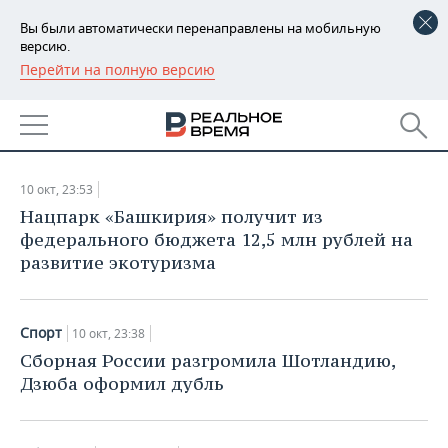
Вы были автоматически перенаправлены на мобильную
версию.
Перейти на полную версию
РЕГИОНЫ
НОВОСТИ
БАШКОРТОСТАН
НОВОСТИ
10.10.2019
ТАТАРСТАН
АНАЛИТИКА
10 окт, 23:53
УДМУРТИЯ
НОВОСТИ АНАЛИТИКИ
ЭКОНОМИКА
Нацпарк «Башкирия» получит из
федерального бюджета 12,5 млн рублей на
ДЕКЛАРАЦИИ О ДОХОДАХ
НОВОСТИ ЭКОНОМИКИ
ПРОМЫШЛЕННОСТЬ
развитие экотуризма
КОРОЛИ ГОСЗАКАЗА ПФО
ФИНАНСЫ
НОВОСТИ
НЕДВИЖИМОСТЬ
ПРОМЫШЛЕННОСТИ
Спорт
10 окт, 23:38
ВУЗЫ ТАТАРСТАНА
БАНКИ
НОВОСТИ НЕДВИЖИМОСТИ
АВТО
Сборная России разгромила Шотландию,
АГРОПРОМ
Дзюба оформил дубль
КОМУ ПРИНАДЛЕЖАТ
БЮДЖЕТ
НОВОСТИ АВТО
БИЗНЕС
ТОРГОВЫЕ ЦЕНТРЫ
МАШИНОСТРОЕНИЕ
ТАТАРСТАНА
ИНВЕСТИЦИИ
НОВОСТИ БИЗНЕСА
ТЕХНОЛОГИИ