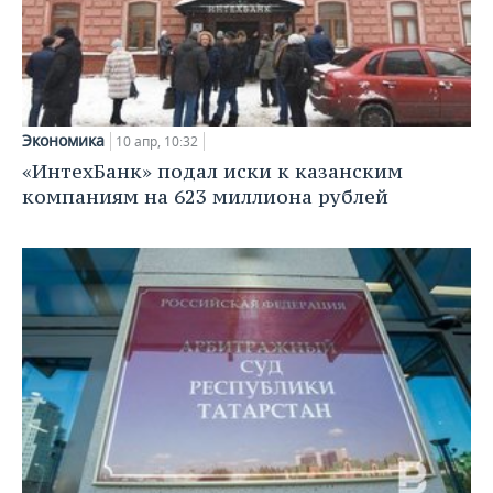
ВОДНЫЕ ВИДЫ СПОРТА
ОБРАЗОВАНИЕ
ХОККЕЙ С МЯЧОМ
ПРОИСШЕСТВИЯ
Экономика
10 апр, 10:32
«ИнтехБанк» подал иски к казанским
компаниям на 623 миллиона рублей