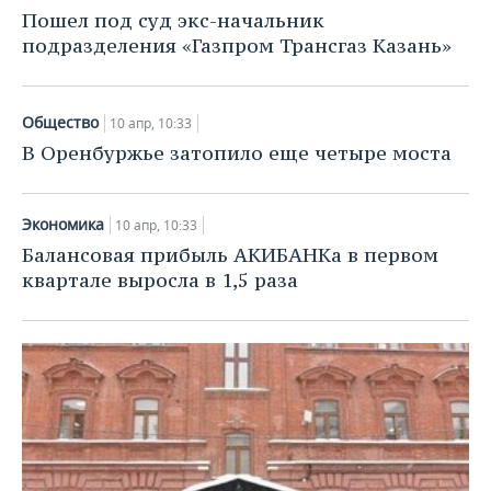
НЕФТЕХИМИЯ
Пошел под суд экс-начальник
РОЗНИЧНАЯ ТОРГОВЛЯ
НОВОСТИ ТЕХНОЛОГИЙ
МЕРОПРИЯТИЯ
подразделения «Газпром Трансгаз Казань»
НЕФТЬ
ТРАНСПОРТ
IT
НОВОСТИ МЕРОПРИЯТИЙ
СПОРТ
ОПК
Общество
10 апр, 10:33
УСЛУГИ
МЕДИА
ВЫЕЗДНАЯ РЕДАКЦИЯ
НОВОСТИ СПОРТА
ОБЩЕСТВО
В Оренбуржье затопило еще четыре моста
ЭНЕРГЕТИКА
ТЕЛЕКОММУНИКАЦИИ
БИЗНЕС-БРАНЧИ
ФУТБОЛ
НОВОСТИ ОБЩЕСТВА
ФОТОГАЛЕРЕЯ
Экономика
10 апр, 10:33
ONLINE-КОНФЕРЕНЦИИ
ХОККЕЙ
ВЛАСТЬ
СЮЖЕТЫ
Балансовая прибыль АКИБАНКа в первом
квартале выросла в 1,5 раза
ОТКРЫТАЯ ЛЕКЦИЯ
БАСКЕТБОЛ
ИНФРАСТРУКТУРА
СПРАВОЧНИК
ВОЛЕЙБОЛ
ИСТОРИЯ
СПИСОК ПЕРСОН
ПОЛНАЯ ВЕРСИЯ
КИБЕРСПОРТ
КУЛЬТУРА
СПИСОК КОМПАНИЙ
ФИГУРНОЕ КАТАНИЕ
МЕДИЦИНА