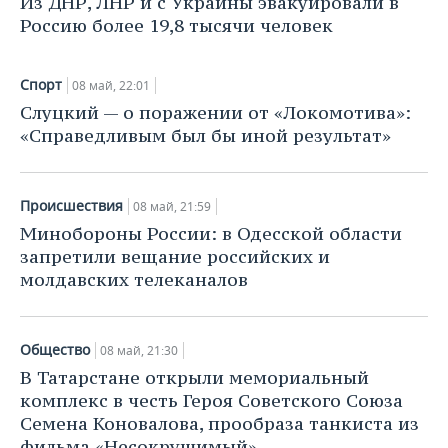
Из ДНР, ЛНР и с Украины эвакуировали в
ВОДНЫЕ ВИДЫ СПОРТА
ОБРАЗОВАНИЕ
Россию более 19,8 тысячи человек
ХОККЕЙ С МЯЧОМ
ПРОИСШЕСТВИЯ
Спорт
08 май, 22:01
Слуцкий — о поражении от «Локомотива»:
«Справедливым был бы иной результат»
Происшествия
08 май, 21:59
Минобороны России: в Одесской области
запретили вещание российских и
молдавских телеканалов
Общество
08 май, 21:30
В Татарстане открыли мемориальный
комплекс в честь Героя Советского Союза
Семена Коновалова, прообраза танкиста из
фильма «Несокрушимый»