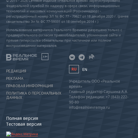
© 2015 - 2026 Сетевое издание «Реальное время» Зарегистрировано
Федеральной службой по надзору в сфере связи, информационных
технологий и массовых коммуникаций (Роскомнадзор) –
регистрационный номер ЭЛ № ФС 77 - 79627 от 18 декабря 2020 г. (ранее
свидетельство Эл № ФС 77-59331 от 18 сентября 2014 г.)
Использование материалов Реального Времени разрешено только с
предварительного согласия правообладателей, упоминание сайта и
прямая гиперссылка обязательны при частичном или полном
воспроизведении материалов.
18+
RU
EN
РЕДАКЦИЯ
РЕКЛАМА
Учредитель ООО «Реальное
ПРАВОВАЯ ИНФОРМАЦИЯ
время»
Главный редактор Саушина А.А.
ПОЛИТИКА О ПЕРСОНАЛЬНЫХ
Телефон редакции: +7 (843) 222-
ДАННЫХ
90-80
info@realnoevremya.ru
Полная версия
Тестовая версия