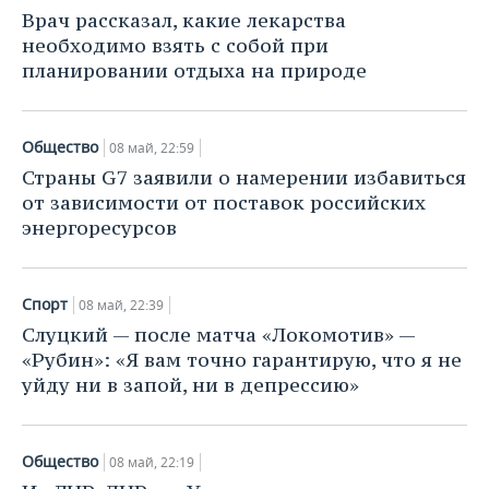
НЕФТЕХИМИЯ
Врач рассказал, какие лекарства
РОЗНИЧНАЯ ТОРГОВЛЯ
НОВОСТИ ТЕХНОЛОГИЙ
МЕРОПРИЯТИЯ
необходимо взять с собой при
НЕФТЬ
планировании отдыха на природе
ТРАНСПОРТ
IT
НОВОСТИ МЕРОПРИЯТИЙ
СПОРТ
ОПК
УСЛУГИ
МЕДИА
ВЫЕЗДНАЯ РЕДАКЦИЯ
НОВОСТИ СПОРТА
ОБЩЕСТВО
Общество
08 май, 22:59
ЭНЕРГЕТИКА
Страны G7 заявили о намерении избавиться
ТЕЛЕКОММУНИКАЦИИ
БИЗНЕС-БРАНЧИ
ФУТБОЛ
НОВОСТИ ОБЩЕСТВА
ФОТОГАЛЕРЕЯ
от зависимости от поставок российских
энергоресурсов
ONLINE-КОНФЕРЕНЦИИ
ХОККЕЙ
ВЛАСТЬ
СЮЖЕТЫ
ОТКРЫТАЯ ЛЕКЦИЯ
БАСКЕТБОЛ
ИНФРАСТРУКТУРА
СПРАВОЧНИК
Спорт
08 май, 22:39
Слуцкий — после матча «Локомотив» —
ВОЛЕЙБОЛ
ИСТОРИЯ
СПИСОК ПЕРСОН
ПОЛНАЯ ВЕРСИЯ
«Рубин»: «Я вам точно гарантирую, что я не
уйду ни в запой, ни в депрессию»
КИБЕРСПОРТ
КУЛЬТУРА
СПИСОК КОМПАНИЙ
ФИГУРНОЕ КАТАНИЕ
МЕДИЦИНА
Общество
08 май, 22:19