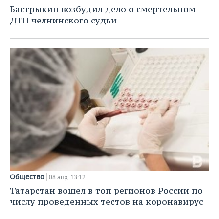
НЕФТЕХИМИЯ
Бастрыкин возбудил дело о смертельном
РОЗНИЧНАЯ ТОРГОВЛЯ
НОВОСТИ ТЕХНОЛОГИЙ
МЕРОПРИЯТИЯ
ДТП челнинского судьи
НЕФТЬ
ТРАНСПОРТ
IT
НОВОСТИ МЕРОПРИЯТИЙ
СПОРТ
ОПК
УСЛУГИ
МЕДИА
ВЫЕЗДНАЯ РЕДАКЦИЯ
НОВОСТИ СПОРТА
ОБЩЕСТВО
ЭНЕРГЕТИКА
ТЕЛЕКОММУНИКАЦИИ
БИЗНЕС-БРАНЧИ
ФУТБОЛ
НОВОСТИ ОБЩЕСТВА
ФОТОГАЛЕРЕЯ
ONLINE-КОНФЕРЕНЦИИ
ХОККЕЙ
ВЛАСТЬ
СЮЖЕТЫ
ОТКРЫТАЯ ЛЕКЦИЯ
БАСКЕТБОЛ
ИНФРАСТРУКТУРА
СПРАВОЧНИК
ВОЛЕЙБОЛ
ИСТОРИЯ
СПИСОК ПЕРСОН
ПОЛНАЯ ВЕРСИЯ
КИБЕРСПОРТ
КУЛЬТУРА
СПИСОК КОМПАНИЙ
Общество
08 апр, 13:12
Татарстан вошел в топ регионов России по
ФИГУРНОЕ КАТАНИЕ
МЕДИЦИНА
числу проведенных тестов на коронавирус