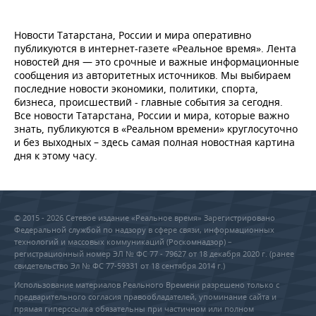
Новости Татарстана, России и мира оперативно
публикуются в интернет-газете «Реальное время». Лента
новостей дня — это срочные и важные информационные
сообщения из авторитетных источников. Мы выбираем
последние новости экономики, политики, спорта,
бизнеса, происшествий - главные события за сегодня.
Все новости Татарстана, России и мира, которые важно
знать, публикуются в «Реальном времени» круглосуточно
и без выходных – здесь самая полная новостная картина
дня к этому часу.
© 2015 - 2026 Сетевое издание «Реальное время» Зарегистрировано
Федеральной службой по надзору в сфере связи, информационных
технологий и массовых коммуникаций (Роскомнадзор) –
регистрационный номер ЭЛ № ФС 77 - 79627 от 18 декабря 2020 г. (ранее
свидетельство Эл № ФС 77-59331 от 18 сентября 2014 г.)
Использование материалов Реального Времени разрешено только с
предварительного согласия правообладателей, упоминание сайта и
прямая гиперссылка обязательны при частичном или полном