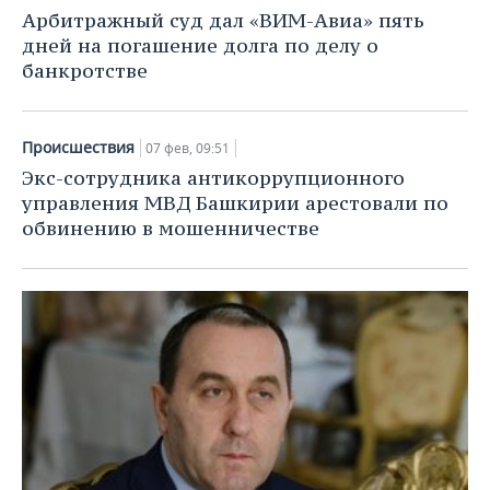
НЕФТЕХИМИЯ
Арбитражный суд дал «ВИМ-Авиа» пять
РОЗНИЧНАЯ ТОРГОВЛЯ
НОВОСТИ ТЕХНОЛОГИЙ
МЕРОПРИЯТИЯ
дней на погашение долга по делу о
НЕФТЬ
банкротстве
ТРАНСПОРТ
IT
НОВОСТИ МЕРОПРИЯТИЙ
СПОРТ
ОПК
УСЛУГИ
МЕДИА
ВЫЕЗДНАЯ РЕДАКЦИЯ
НОВОСТИ СПОРТА
ОБЩЕСТВО
Происшествия
07 фев, 09:51
ЭНЕРГЕТИКА
Экс-сотрудника антикоррупционного
ТЕЛЕКОММУНИКАЦИИ
БИЗНЕС-БРАНЧИ
ФУТБОЛ
НОВОСТИ ОБЩЕСТВА
ФОТОГАЛЕРЕЯ
управления МВД Башкирии арестовали по
обвинению в мошенничестве
ONLINE-КОНФЕРЕНЦИИ
ХОККЕЙ
ВЛАСТЬ
СЮЖЕТЫ
ОТКРЫТАЯ ЛЕКЦИЯ
БАСКЕТБОЛ
ИНФРАСТРУКТУРА
СПРАВОЧНИК
ВОЛЕЙБОЛ
ИСТОРИЯ
СПИСОК ПЕРСОН
ПОЛНАЯ ВЕРСИЯ
КИБЕРСПОРТ
КУЛЬТУРА
СПИСОК КОМПАНИЙ
ФИГУРНОЕ КАТАНИЕ
МЕДИЦИНА