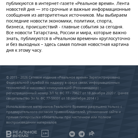
публикуются в интернет-газете «Реальное время». Лента
новостей дня — это срочные и важные информационные
сообщения из авторитетных источников. Мы выбираем
последние новости экономики, политики, спорта,
бизнеса, происшествий - главные события за сегодня.
Все новости Татарстана, России и мира, которые важно
знать, публикуются в «Реальном времени» круглосуточно
и без выходных – здесь самая полная новостная картина
дня к этому часу.
© 2015 - 2026 Сетевое издание «Реальное время» Зарегистрировано
Федеральной службой по надзору в сфере связи, информационных
технологий и массовых коммуникаций (Роскомнадзор) –
регистрационный номер ЭЛ № ФС 77 - 79627 от 18 декабря 2020 г. (ранее
свидетельство Эл № ФС 77-59331 от 18 сентября 2014 г.)
Использование материалов Реального Времени разрешено только с
предварительного согласия правообладателей, упоминание сайта и
прямая гиперссылка обязательны при частичном или полном
воспроизведении материалов.
18+