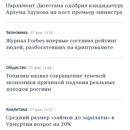
НЕФТЕХИМИЯ
Парламент Дагестана одобрил кандидатуру
РОЗНИЧНАЯ ТОРГОВЛЯ
НОВОСТИ ТЕХНОЛОГИЙ
МЕРОПРИЯТИЯ
Артема Здунова на пост премьер-министра
НЕФТЬ
ТРАНСПОРТ
IT
НОВОСТИ МЕРОПРИЯТИЙ
СПОРТ
ОПК
Экономика
07 фев, 14:52
УСЛУГИ
МЕДИА
ВЫЕЗДНАЯ РЕДАКЦИЯ
НОВОСТИ СПОРТА
ОБЩЕСТВО
Журнал Forbes впервые составил рейтинг
ЭНЕРГЕТИКА
людей, разбогатевших на криптовалюте
ТЕЛЕКОММУНИКАЦИИ
БИЗНЕС-БРАНЧИ
ФУТБОЛ
НОВОСТИ ОБЩЕСТВА
ФОТОГАЛЕРЕЯ
ONLINE-КОНФЕРЕНЦИИ
ХОККЕЙ
ВЛАСТЬ
СЮЖЕТЫ
Общество
07 фев, 14:48
Топилин назвал сокращение теневой
ОТКРЫТАЯ ЛЕКЦИЯ
БАСКЕТБОЛ
ИНФРАСТРУКТУРА
СПРАВОЧНИК
экономики причиной падения реальных
доходов россиян
ВОЛЕЙБОЛ
ИСТОРИЯ
СПИСОК ПЕРСОН
ПОЛНАЯ ВЕРСИЯ
КИБЕРСПОРТ
КУЛЬТУРА
СПИСОК КОМПАНИЙ
Аналитика
07 фев, 14:37
Средний размер «займов до зарплаты» в
ФИГУРНОЕ КАТАНИЕ
МЕДИЦИНА
Удмуртии возрос на 20%