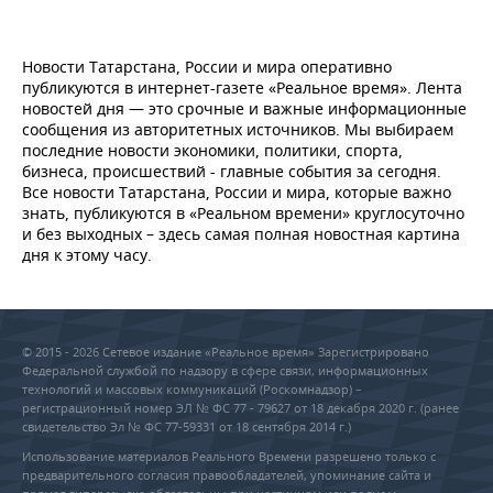
Новости Татарстана, России и мира оперативно
публикуются в интернет-газете «Реальное время». Лента
новостей дня — это срочные и важные информационные
сообщения из авторитетных источников. Мы выбираем
последние новости экономики, политики, спорта,
бизнеса, происшествий - главные события за сегодня.
Все новости Татарстана, России и мира, которые важно
знать, публикуются в «Реальном времени» круглосуточно
и без выходных – здесь самая полная новостная картина
дня к этому часу.
© 2015 - 2026 Сетевое издание «Реальное время» Зарегистрировано
Федеральной службой по надзору в сфере связи, информационных
технологий и массовых коммуникаций (Роскомнадзор) –
регистрационный номер ЭЛ № ФС 77 - 79627 от 18 декабря 2020 г. (ранее
свидетельство Эл № ФС 77-59331 от 18 сентября 2014 г.)
Использование материалов Реального Времени разрешено только с
предварительного согласия правообладателей, упоминание сайта и