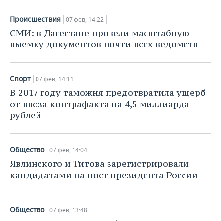
ВОДНЫЕ ВИДЫ СПОРТА
ОБРАЗОВАНИЕ
Происшествия
07 фев, 14:22
ХОККЕЙ С МЯЧОМ
ПРОИСШЕСТВИЯ
СМИ: в Дагестане провели масштабную
выемку документов почти всех ведомств
Спорт
07 фев, 14:11
В 2017 году таможня предотвратила ущерб
от ввоза контрафакта на 4,5 миллиарда
рублей
Общество
07 фев, 14:04
Явлинского и Титова зарегистрировали
кандидатами на пост президента России
Общество
07 фев, 13:48